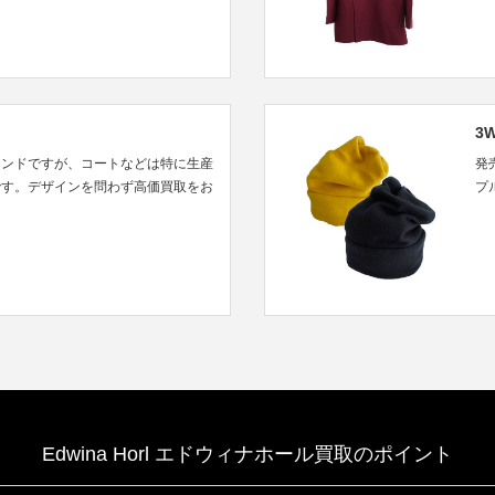
3
ランドですが、コートなどは特に生産
発
です。デザインを問わず高価買取をお
プ
Edwina Horl エドウィナホール買取のポイント