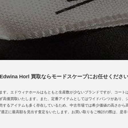
Edwina Horl 買取ならモードスケープにお任せくださ
ます。エドウィナホールはもともと生産数が少ないブランドですが、コート
ず高価買取いたします。また、定番アイテムとしてはワイドパンツがあり、
売するアイテムも多く存在しているため、中古市場では希少価値の高さから
ず適正に最高額を見出す査定をいたします。お買い取りをご検討の際は、是非