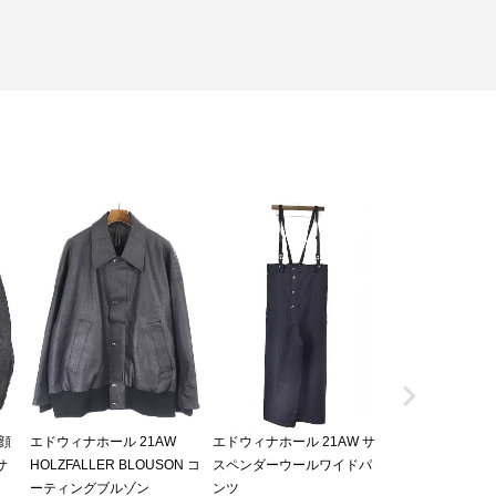

 顔
エドウィナホール 21AW
エドウィナホール 21AW サ
ダウアーブレナー
サ
HOLZFALLER BLOUSON コ
スペンダーウールワイドパ
ウィナホール 2
ーティングブルゾン
ンツ
ストレートパン