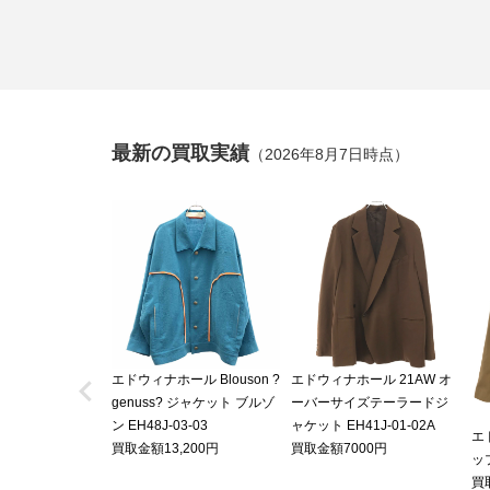
最新の買取実績
（2026年8月7日時点）

エドウィナホール Blouson ?
エドウィナホール 21AW オ
genuss? ジャケット ブルゾ
ーバーサイズテーラードジ
ン EH48J-03-03
ャケット EH41J-01-02A
エ
買取金額13,200円
買取金額7000円
ッ
買取