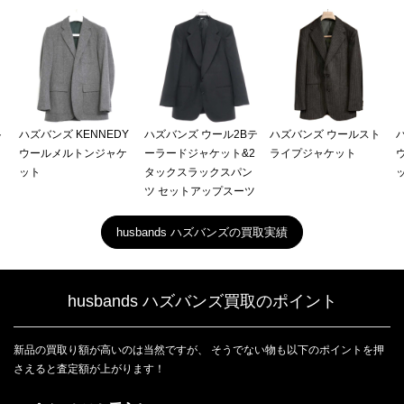
ト
ハズバンズ KENNEDY
ハズバンズ ウール2Bテ
ハズバンズ ウールスト
ウールメルトンジャケ
ーラードジャケット&2
ライプジャケット
ット
タックスラックスパン
ツ セットアップスーツ
husbands ハズバンズの買取実績
husbands ハズバンズ買取のポイント
新品の買取り額が高いのは当然ですが、 そうでない物も以下のポイントを押
さえると査定額が上がります！