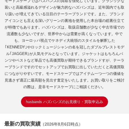
モードスケープではハズバンズの買取を強化しています。クラシックな
装いと高級感溢れるデザインが魅力的なハズバンズは、近年国内でも取
り扱いが増えてきている注目のテーラーブランドです。また、ブランド
アイコンとも言える深いグリーンの裏地を使用した本台場の総裏仕立て
が特徴でもあります。ハズバンズは、取扱店舗数が少なく中古市場での
流通数も少ないですが、世界中からは需要が高くなっています。中で
も、ヨーロッパ視点でケネディ大統領のスタイルを解釈した
｢KENNEDY｣やロックミュージシャンの名を冠したダブルブレストモデ
ル｢JAGGER｣が人気モデルとなっています。ジャケットはもちろんパ
ンツやベストなど単品でも高価買取が期待できるブランドすが、テーラ
ーブランドですのでセットアップでお買取に出していただくと高価買取
につながりやすいです。モードスケープではアイテム一つ一つの価値を
見逃さず適正に最高額を見出す査定をいたします。お買い取りをご検討
の際は、是非モードスケープにご相談ください。
husbands ハズバンズのお見積り・買取申込み
最新の買取実績
（2026年8月6日時点）