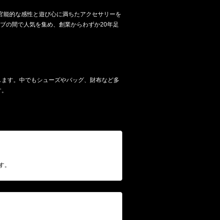
や官能的な感性と遊び心に満ちたアクセサリーを
ブの間で人気を集め、創業からわずか20年足
します。中でもシューズやバッグ、財布など多
す。
す。