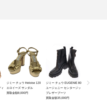

ジミー チュウ Heloise 120
ジミー チュウ EUGENIE 80
ジミー チュウ 1
ミディ
エロイーズ サンダル
ユージェニー センタージッ
デザイン バック
買取金額8,000円
プレザーブーツ
ック
買取金額35,000円
買取金額8,400円