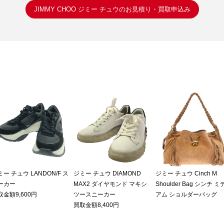
JIMMY CHOO ジミー チュウのお見積り・買取申込み
ー チュウ LANDON/F ス
ジミー チュウ DIAMOND
ジミー チュウ Cinch M
ーカー
MAX2 ダイヤモンド マキシ
Shoulder Bag シンチ 
取金額9,600円
ツースニーカー
アム ショルダーバッグ
買取金額8,400円