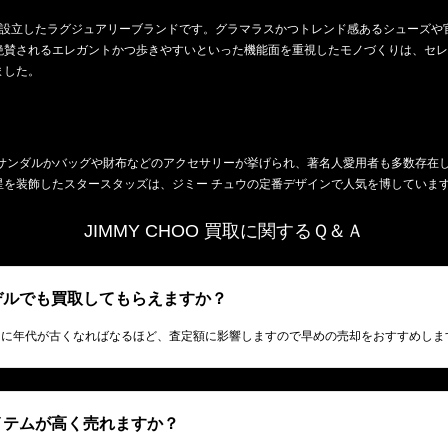
して設立したラグジュアリーブランドです。グラマラスかつトレンド感あるシューズ
絶賛されるエレガントかつ歩きやすいといった機能面を重視したモノづくりは、セレ
ました。
やサンダルかバッグや財布などのアクセサリーが挙げられ、著名人愛用者も多数存在
星を装飾したスタースタッズは、ジミー チュウの定番デザインで人気を博していま
JIMMY CHOO 買取に関するＱ＆Ａ
モデルでも買取してもらえますか？
的に年代が古くなればなるほど、査定額に影響しますので早めの売却をおすすめしま
アイテムが高く売れますか？