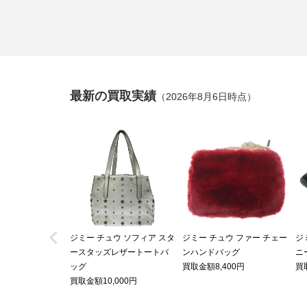
最新の買取実績
（2026年8月6日時点）

ジミー チュウ ソフィア スタ
ジミー チュウ ファー チェー
ジミ
ースタッズレザートートバ
ンハンドバッグ
ニ
ッグ
買取金額8,400円
買
買取金額10,000円