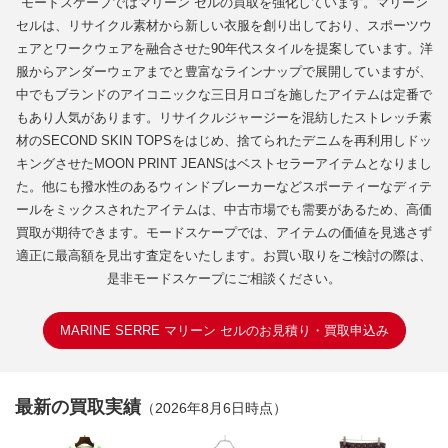
モードスケープではマリーン セルの買取を強化しています。マリーン
セルは、リサイクル素材から新しい衣服を創り出しており、スポーツウ
ェアとワークウェアを融合させた90年代スタイルを提案しています。洋
服からアンダーウェアまでと豊富なラインナップで展開していますが、
中でもブランドのアイコニックな三日月ロゴを施したアイテムは定番で
もあり人気があります。リサイクルジャージーを混紡したストレッチ素
材のSECOND SKIN TOPSをはじめ、捨てられたデニムを再利用しドッ
キングさせたMOON PRINT JEANSはベストセラーアイテムとなりまし
た。他にも撥水性のあるウィンドブレーカーなどスポーティーなディテ
ールをミックスされたアイテムは、中古市場でも需要があるため、高価
買取が期待できます。モードスケープでは、アイテムの価値を見逃さず
適正に最高額を見出す査定をいたします。お買い取りをご検討の際は、
是非モードスケープにご相談ください。
MARINE SERRE マリーン セルのお見積り・買取申込み
最新の買取実績
（2026年8月6日時点）