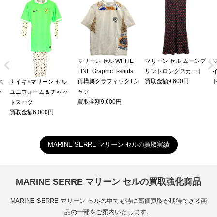


マリーン セル WHITE
マリーン セル ムーンプ
LINE Graphic T-shirts
リントロングスカート
再構築グラフィックTシ
買取金額9,600円
ス
ナイキ×マリーン セル
ャツ
ッ
ユニフォーム＆チャッ
買取金額9,600円
トスーツ
買取金額6,000円
MARINE SERRE マリーン セルの買取実績
MARINE SERRE マリーン セルの買取強化商品
MARINE SERRE マリーン セルの中でも特に高価買取が期待できる商
品の一部をご案内いたします。