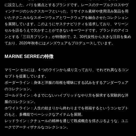
に設立した、パリを拠点とするブランドです。レースのテーブルクロスやヴ
ィンテージのシルクスカーフといった、リサイクル素材や使用済み製品を用
いたテクニカルなスポーツウェアとワークウェアを融合させたコレクション
を展開しています。このようにサステナビリティを追求しており、マリーン
セルを語るうえで欠かすことができないキーワードです。ブランドのアイコ
ンとする「三日月プリント」が特徴的で、2、30代女性から大きな注目を集め
ており、2020年秋冬にはメンズウェアもプロデュースしています。
MARINE SERREの特徴
マリーン セルには、4 つのラインから成り立っており、それぞれ異なるコン
セプトを提案しています。
ボーダーライン：身体と洋服の垣根を曖昧にする試みをするアンダーウェア
のコレクション。
ゴールドライン：今までにないハイブリッドなやり方を探求する実験的な洋
服のコレクション。
ホワイトライン：人生の始まりから終わりまでを祝福するというコンセプト
のもと、多機能でベーシックなアイテムを展開。
レッドライン：クチュールの精神を通じて既成概念を揺さぶるような、ユニ
ークでアーティザナルなコレクション。