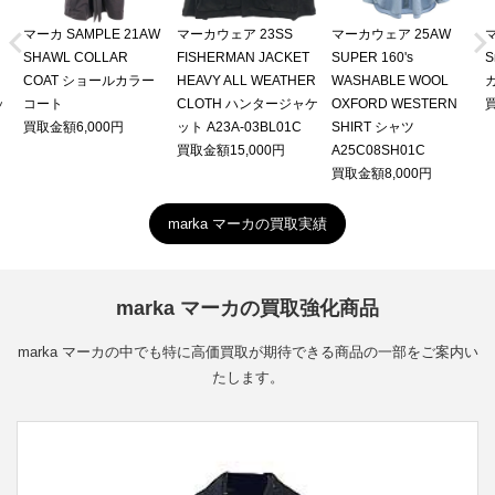


マーカ SAMPLE 21AW
マーカウェア 23SS
マーカウェア 25AW
マ
SHAWL COLLAR
FISHERMAN JACKET
SUPER 160's
S
COAT ショールカラー
HEAVY ALL WEATHER
WASHABLE WOOL
カ
ッ
コート
CLOTH ハンタージャケ
OXFORD WESTERN
買取金額6,000円
ット A23A-03BL01C
SHIRT シャツ
買取金額15,000円
A25C08SH01C
買取金額8,000円
marka マーカの買取実績
marka マーカの買取強化商品
marka マーカの中でも特に高価買取が期待できる商品の一部をご案内い
たします。