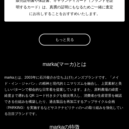
販売証明書や保証書、ギャランティカード（ブランドを証
明するカード）は、真贋の証明にもなるためご一緒に査定
にお出しすることをおすすめいたします。
もっと見る
marka(マーカ)とは
markaとは、2003年に石川俊介が立ち上げたメンズブランドです。「メイ
ド・イン・ジャパン」の精神と現代的ミニマリズムを融合し、上質素材と美
しいパターンで都会的な日常着を提案しています。また、原料農場の緯度・
経度まで遡れる QR コード付きタグを順次導入し、消費者が生産背景を確認
できる仕組みを構築したり、過去製品を再加工するアップサイクル企画
〈PARKING〉を実施するなどサステナビリティのへの取り組みを強化してい
る注目ブランドです。
markaの特徴