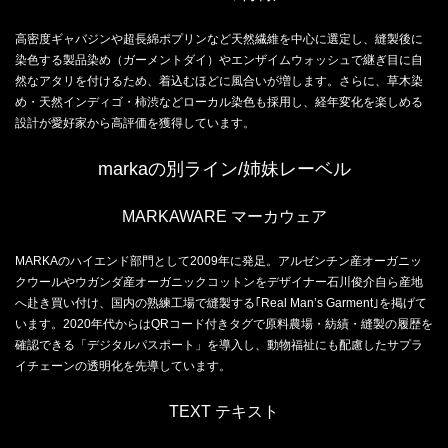
高密度ギャバジンや超長綿ポプリンなど天然繊維を中心に選定し、縫製後に
染色する製品染め（ガーメントダイ）やエンザイムウォッシュで継ぎ目に自
然なアタリを付けるため、着込むほどに風合いが増します。さらに、草木染
め・天然インディゴ・柿渋などローカル染色も採用し、経年変化を楽しめる
設計が愛好家から高評価を獲得しています。
markaの別ライン/姉妹レーベル
MARKAWARE マーカウェア
MARKAのハイエンド部門として2009年に発足。アルゼンチン産オーガニッ
クウールやウガンダ産オーガニックコットンをデザイナー⽯川俊介自ら産地
へ赴き買い付け、国内の熟練工場で縫製する｢Real Man’s Garment｣を掲げて
います。2020年代からはQRコード付きタグで原料農場・紡績・縫製の履歴を
確認できる「デジタルパスポート」を導入し、動物福祉にも配慮したサプラ
イチェーンの透明化を先導しています。
TEXT テキスト