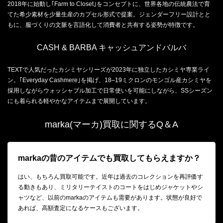
2018年に始動し｢Farm to Closet｣をコンセプトに、世界各地の伝統農法で育
てた希少素材を少量生産のカプセル形式で提案。ジェンダーフリー設計とと
もに、服づくりの文脈を言語化して消費者と共有する姿勢が特徴です。
CASH & BARBA キャッシュアンドバルバ
TEXTで人気だったカシミヤシリーズが2023年に独立したカシミヤ専業ライ
ン。｢Everyday Cashmere｣を掲げ、18–19ミクロンのモンゴル産カシミヤを
採用しながらウォッシャブル加工で日常使いを可能にしながら、SSシーズン
にも着られる軽やかなアイテムまで展開しています。
marka(マーカ)買取に関するQ＆A
markaの昔のアイテムでも買取してもらえますか？
はい、もちろん買取可能です。近年は過去のコレクションを再評価す
る動きもあり、ミリタリーテイストのコートをはじめジャケットやシ
ャツなど、以前のmarkaのアイテムも需要があります。状態が良好で
あれば、高額査定になるケースもございます。