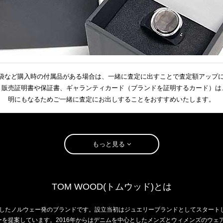
袋など購入時の付属品がある場合は、一緒に査定に出すことで査定額アップ
、販売証明書や保証書、ギャランティカード（ブランドを証明するカード）は
明にもなるためご一緒に査定にお出しすることをおすすめいたします。
もっと見る
TOM WOOD(トムウッド)とは
設立したノルウェー発のブランドです。設立当初はジュエリーブランドとしてスタート
を提案しています。2016年からはデニムを中心としたメンズとウィメンズのウェア