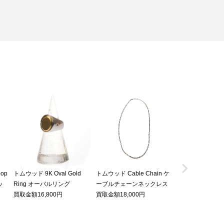

oop
トムウッド 9K Oval Gold
トムウッド Cable Chain ケ
トムウッド Ada Ch
ッ
Ring オーバルリング
ーブルチェーンネックレス
エイダチェーン
買取金額16,800円
買取金額18,000円
買取金額36,000