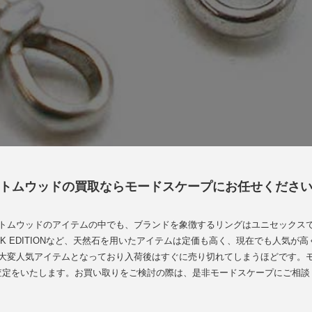
トムウッドの買取ならモードスケープにお任せくださ
トムウッドのアイテムの中でも、ブランドを象徴するリングはユニセックス
K EDITIONなど、天然石を用いたアイテムは定価も高く、現在でも人気
大変人気アイテムとなっており入荷後はすぐに売り切れてしまうほどです。
査定をいたします。お買い取りをご検討の際は、是非モードスケープにご相談