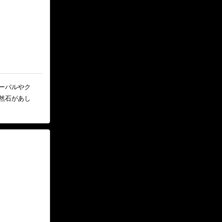
ーバルやク
然石があし