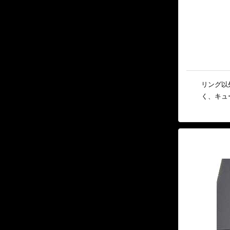
リング以
く、キュ