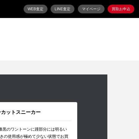
WEB査定
LINE査定
マイページ
買取お申込
9 ローカットスニーカー
く漆黒のワントーンに踵部分には明るい
きの使用感が極めて少ない状態でお買