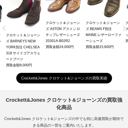
クロケット＆ジョーン
クロケット＆ジョーン


ズ ASTON アストン U
ズ BEAMS F別注
チップレザーシューズ
MAINE レザーローファ
ン
クロケット＆ジョーン
20301A-B02R2
ーシューズ
買
レ
ズ BARNEYS NEW
買取金額24,000円
買取金額15,600円
YORK別注 CHELSEA
318 サイドゴアスウェ
ードブーツ
買取金額9,000円
Crockett&Jones クロケット&ジョーンズの買取実績
Crockett&Jones クロケット&ジョーンズの買取強
化商品
Crockett&Jones クロケット&ジョーンズの中でも特に高価買取が期待で
きる商品の一部をご案内いたします。