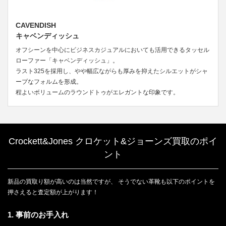
CAVENDISH
キャベンディッシュ
オフシーンを中心にビジネスカジュアルにおいても活用できるタッセル
ローファー「キャベンディッシュ」。
ラスト325を採用し、やや幅広ながらも厚みを抑えたシルエットがシャ
ープなフォルムを形成。
程よいボリュームのラウンドトゥがエレガントな印象です。
Crockett&Jones クロケット&ジョーンズ買取のポイ
ント
新品の買取り額が高いのは当然ですが、 そうでない革靴も以下のポイントを
押さえると査定額が上がります！
1. 事前のお手入れ