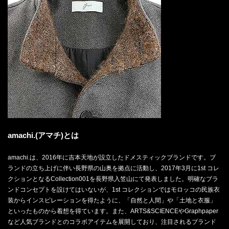
amachi.(アマチ)とは
amachi.は、2016年に吉本天地が設立したドメスティックブランドです。ブ
ランドの立ち上げに伴い長野県の山奥を拠点に活動し、2017年3月に1st コレ
クションとなるCollection001を長野県入笠山にて発表しました。明確なブラ
ンドコンセプトを設けてはいないが、1st コレクションではモロッコの民族衣
装からインスピレーションを得たように、「自然と人間」や「土地と衣服」
といったものから着想を得ています。また、ARTS&SCIENCEやGraphpaper
など人気ブランドとのコラボアイテムを展開しており、注目されるブランド