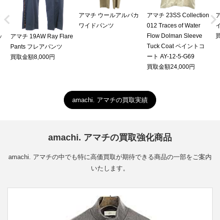


アマチ ウールアルパカ
アマチ 23SS Collection
ワイドパンツ
012 Traces of Water
Flow Dolman Sleeve
買
ッ
アマチ 19AW Ray Flare
Tuck Coat ペイントコ
Pants フレアパンツ
ート AY-12-5-G69
買取金額8,000円
買取金額24,000円
amachi. アマチの買取実績
amachi. アマチの買取強化商品
amachi. アマチの中でも特に高価買取が期待できる商品の一部をご案内
いたします。