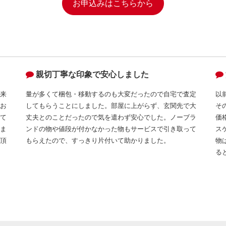
お申込みはこちらから
親切丁寧な印象で安心しました
来
量が多くて梱包・移動するのも大変だったので自宅で査定
以
お
してもらうことにしました。部屋に上がらず、玄関先で大
そ
て
丈夫とのことだったので気を遣わず安心でした。ノーブラ
価
ま
ンドの物や値段が付かなかった物もサービスで引き取って
ス
頂
もらえたので、すっきり片付いて助かりました。
物
る