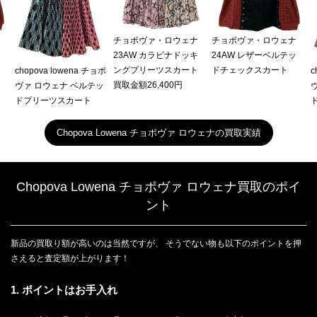
ナ
チョポヴァ・ロウェナ
チョポヴァ・ロウェナ
ッ
23AW カラビナドッキ
24AW レザーベルテッ
ングプリーツスカート
ドチェックスカート
chopova lowena チョポ
c
買取金額26,400円
ヴァ ロウェナ ベルテッ
ドプリーツスカート
Chopova Lowena チョポヴァ ロウェナの買取実績
Chopova Lowena チョポヴァ ロウェナ買取のポイ
ント
新品の買取り額が高いのは当然ですが、 そうでない物も以下のポイントを押
さえると査定額が上がります！
1. ポイントはお手入れ