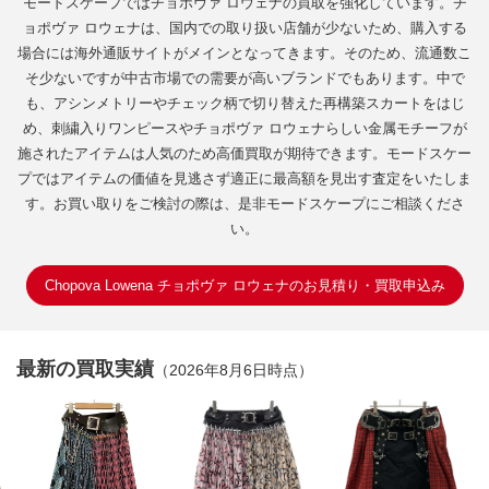
モードスケープではチョポヴァ ロウェナの買取を強化しています。チ
ョポヴァ ロウェナは、国内での取り扱い店舗が少ないため、購入する
場合には海外通販サイトがメインとなってきます。そのため、流通数こ
そ少ないですが中古市場での需要が高いブランドでもあります。中で
も、アシンメトリーやチェック柄で切り替えた再構築スカートをはじ
め、刺繍入りワンピースやチョポヴァ ロウェナらしい金属モチーフが
施されたアイテムは人気のため高価買取が期待できます。モードスケー
プではアイテムの価値を見逃さず適正に最高額を見出す査定をいたしま
す。お買い取りをご検討の際は、是非モードスケープにご相談くださ
い。
Chopova Lowena チョポヴァ ロウェナのお見積り・買取申込み
最新の買取実績
（2026年8月6日時点）