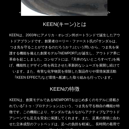
<
/>
KEEN(キーン)とは
KEENは、2003年にアメリカ・オレゴン州ポートランドで誕生したアウ
トドアブランドです。創業者ローリー・ファースト氏の｢サンダルは、
つま先を守ることができるのだろうか？｣という問いから、つま先を保
護する機能を備えた創業モデル｢NEWPORT｣が誕生し、アウトドア界に
革命を起こしました。コンセプトには、｢天井のないところすべて｣を掲
げ、機能性とデザイン性を両立させた革新的なシューズを展開し続けて
います。また、有害な化学物質を排除した製品作りや環境保護活動
｢KEEN EFFECT｣など環境へ配慮した取り組みも行っています。
KEENの特徴
KEENは、創業モデルであるNEWPORTをはじめ多くのモデルに搭載さ
れている｢トゥ・プロテクション｣という、つま先を守る独自の機能が特
徴です。この機能により、サンダルでありながらアクティブなアウトド
アシーンでも足元を安全に保護してくれます。また、足裏の形状に合わ
せた立体成型のフットベッドは、足への負担を軽減し、長時間の着用で