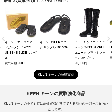
最新の買取実績
（2026年8月6日時点）


キーン × エンジニアー
キーン UNEEK ユニー
ノアールケイニノミヤ×
キ
ン
ドガーメンツ 20SS
ク サンダル 1014097
キーン 24SS SAMPLE
F
UNEEK II SLIDE サンダ
ユニーク プラットフォ
ル
ーム 3/4ブーツ
買
買取金額6,000円
20,000円
KEEN キーンの買取実績
KEEN キーンの買取強化商品
KEEN キーンの中でも特に高価買取が期待できる商品の一部をご案内い
たします。