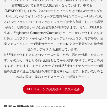
古市場においても非常に人気が高くなっています。中でも、
｢NEWPORT｣をはじめ、2本のコードとソールだけで作られたサンダル
｢UNEEK｣やクライミングシューズに着想を得たスニーカー｢JASPER｣
といったブランドのアイコンとなるシューズは中古市場においても需要
が高く、状態の良いものは高価買取が期待できます。また、UNEEKを
中心にEngineered GarmentsやGramicciなどモードからアウトドアをは
じめとしたブランドからセレクトショップといったコラボモデルや、音
楽フェスイベントでの限定カラーといったコレクター要素があり希少価
値が高いアイテムも展開しています。
KEENはアウトドア向けのシューズが多いため、汚れが付着しやすいで
す。そのため、落とせる汚れは落としてからお買い取りに出すことをお
すすめいたします。モードスケープではKEENのアイテム一つ一つの価
値を見逃さず適正に最高額を見出す査定をいたします。お買い取りをご
検討の際は、是非モードスケープにご相談ください。
KEEN キーンのお見積り・買取申込み