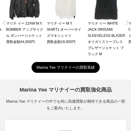


マリナ イー 22AW M.Y.
マリナ イー M.Y.
マリナ イー WHITE
マ
s
BOMBER アップサイク
SHIRT1 オーバーサイ
JACK ORIGAMI
ル ボンバージャケット
ズマキシシャツ
SLEEVELESS BLAZER
買取金額44,000円
買取金額18,000円
オリガミスリーブレス
買
ブレザージャケット ブ
ラック M
Marina Yee マリナイーの買取実績
Marina Yee マリナイーの買取強化商品
Marina Yee マリナイーの中でも特に高価買取が期待できる商品の一部
をご案内いたします。