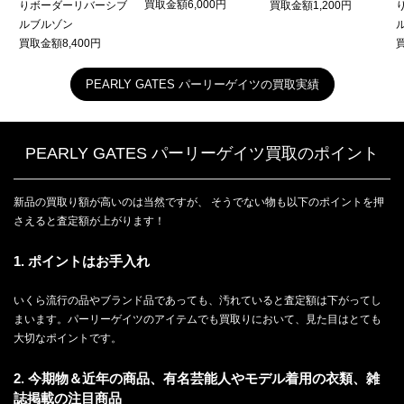
買取金額6,000円
りボーダーリバーシブ
買取金額1,200円
ルブルゾン
買取金額8,400円
買
PEARLY GATES パーリーゲイツの買取実績
PEARLY GATES パーリーゲイツ買取のポイント
新品の買取り額が高いのは当然ですが、 そうでない物も以下のポイントを押
さえると査定額が上がります！
1. ポイントはお手入れ
いくら流行の品やブランド品であっても、汚れていると査定額は下がってし
まいます。パーリーゲイツのアイテムでも買取りにおいて、見た目はとても
大切なポイントです。
2. 今期物＆近年の商品、有名芸能人やモデル着用の衣類、雑
誌掲載の注目商品