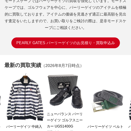
モードスケープではパーリーゲイツの買取を強化しています。モードス
ケープでは、ゴルフウェアを中心に、パーリーゲイツのアイテムを積極
的に買取しております。アイテムの価値を見逃さず適正に最高額を見出
す査定をいたしますので、お買い取りをご検討の際は、是非モードスケ
ープにご相談ください。
PEARLY GATES パーリーゲイツのお見積り・買取申込み
最新の買取実績
（2026年8月7日時点）
ニューバランス パーリ
ーゲイツ ゴルフスニー
カー UGS1400G
ト
パーリーゲイツ 中綿入
パーリーゲイツ ベルト