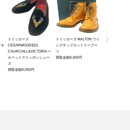

トリッカーズ
トリッカーズ MALTON ウイ
トリッカーズ ス
ンキ
CEDARWOOD別注
ングチップカントリーブー
ップ カントリー
CHURCHILL&VICTORIA ベ
ツ
買取金額7,800円
ルベットスリッポンシュー
買取金額8,400円
ズ
買取金額8,000円