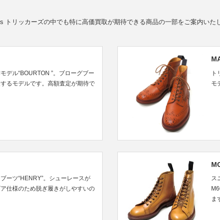
cker’s トリッカーズの中でも特に高価買取が期待できる商品の一部をご案内いた
M
デル“BOURTON ”。ブローグブー
ト
表するモデルです。高額査定が期待で
モ
M
ーツ“HENRY”。シューレースが
ス
ゴア仕様のため脱ぎ履きがしやすいの
M
ま