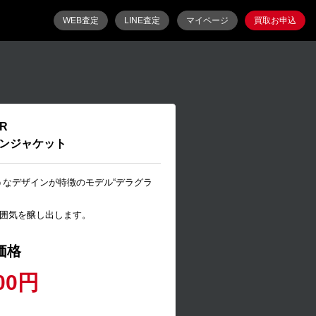
WEB査定
LINE査定
マイページ
買取お申込
R
ダウンジャケット
うなデザインが特徴のモデル“デラグラ
囲気を醸し出します。
価格
00円