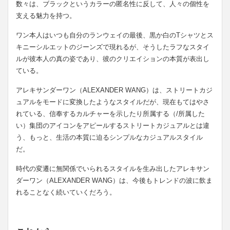
数々は、ブラックというカラーの匿名性に反して、人々の個性を
支える魅力を持つ。
ワン本人はいつも自分のランウェイの最後、黒か白のTシャツとス
キニーシルエットのジーンズで現れるが、そうしたラフなスタイ
ルが彼本人の真の姿であり、彼のクリエイションの本質が表出し
ている。
アレキサンダーワン（ALEXANDER WANG）は、ストリートカジ
ュアルをモードに変換したようなスタイルだが、現在もてはやさ
れている、信奉するカルチャーを示したり所属する（/所属した
い）集団のアイコンをアピールするストリートカジュアルとは違
う、もっと、生活の本質に迫るシンプルなカジュアルスタイル
だ。
時代の変遷に無関係でいられるスタイルを生み出したアレキサン
ダーワン（ALEXANDER WANG）は、今後もトレンドの波に飲ま
れることなく続いていくだろう。