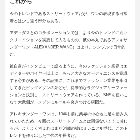
これから
今のトレンドであるストリートウェアだが、ワンの表現する日常
着とは少し違う部分もある。
アディダスとのコラボレーションでは、より今のトレンドに近い
クリエイションを実践して入るものの、彼の本丸であるアレキサ
ンダーワン（ALEXANDER WANG）はより、シンプルで日常的
だ。
彼自身がインタビューで語るように、今のファッション業界はエ
ディターやバイヤー以上に、もっと大きなオーディエンスを意識
する必要がある。その証拠に、これまでファッション業界を牽引
してきたビッグメゾンの殆どが、従来的なラグジュアリーファッ
ションと決別し、ストリートウェアを作っている。SNSを使いこ
なす大衆側が、メゾンにルールを突きつける構図だ。
アレキサンダー・ワンは、10年も前に業界の中心地に足を踏み入
れていたため、今回のストリートブームとは関係ないように感じ
るが、よくよく考えればまだ34歳の彼はミレニアル世代。このト
レンドを作り出した世代の年長者だ。