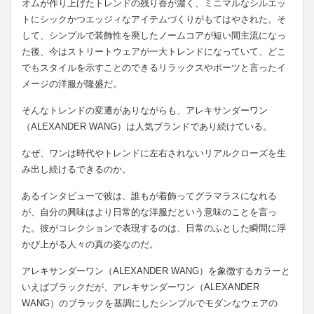
オムが作り上げたトレンドの残り香が濃く、ミニマルなシルエッ
トにシックかつエッジィなアイテムづくりがもてはやされた。そ
して、シンプルで装飾性を廃したノームコアが短い間主流になっ
た後、今はストリートウェアが一大トレンドになっていて、どこ
でもスタイルを示すことのできるリラックスやポーツと言ったイ
メージの洋服が隆盛だ。
そんなトレンドの変遷がありながらも、アレキサンダーワン
（ALEXANDER WANG）は人気ブランドであり続けている。
なぜ、ワンは時代やトレンドに左右されないリアルクローズを生
み出し続けるできるのか。
あるインタビューで彼は、誰もが着飾ってグラマラスになれる
が、自分の興味はより日常的な洋服だという意味のことを言っ
た。彼がコレクションで表現するのは、日常のふとした瞬間に浮
かび上がる人々の真の姿なのだ。
アレキサンダーワン（ALEXANDER WANG）を象徴するカラーと
いえばブラックだが、アレキサンダーワン（ALEXANDER
WANG）のブラックを基調にしたシンプルでモダンなウェアの