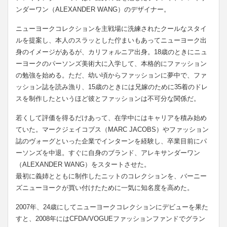
ンダーワン（ALEXANDER WANG）のデザイナー。
ニューヨークコレクションを主戦場に洗練されたクールなスタイ
ルを提案し、本人のスラッとした佇まいもあってニューヨーク出
身のイメージがあるが、カリフォルニア出身。18歳のときにニュ
ーヨークのパーソンズ美術大に入学して、本格的にファッション
の勉強を始める。ただ、幼い頃からファッションに夢中で、ファ
ッション誌を読み漁り、15歳のときには兄嫁のために35着のドレ
スを制作したというほど彼とファッションは不可分な関係だ。
若くして評価を得るだけあって、在学中にはキャリアを積み始め
ていた。マークジェイコブス（MARC JACOBS）やファッション
誌のヴォーグといった企業でインターンを経験し、卒業目前にパ
ーソンズを中退。すぐに自身のブランド、アレキサンダーワン
（ALEXANDER WANG）をスタートさせた。
最初に義姉とともに制作したニットのコレクションを、バーニー
ズニューヨークが買い付けたために一気に知名度を高めた。
2007年、24歳にしてニューヨークコレクションにデビューを果た
すと、2008年にはCFDA/VOGUEファッションファンドでグラン