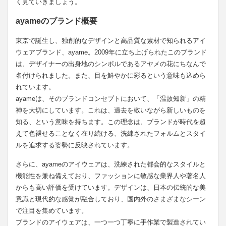
く見ていきましょう。
ayameのブランド概要
東京で誕生し、独創的なデザインと高品質な素材で知られるアイ
ウェアブランド、ayame。2009年に立ち上げられたこのブランド
は、デザイナーの出身地のシンボルであるアヤメの花にちなんで
名付けられました。また、目を鮮やかに彩るという意味も込めら
れています。
ayameは、そのブランドコンセプトにおいて、「温故知新」の精
神を大切にしています。これは、過去を敬いながら新しいものを
知る、という意味を持ちます。この理念は、ブランドが時代を超
えて色褪せることなく在り続ける、洗練されたフォルムとスタイ
ルを追求する姿勢に反映されています。
さらに、ayameのアイウェアは、洗練された都会的なスタイルと
機能性を兼ね備えており、ファッションに敏感な業界人や著名人
からも高い評価を受けています。デザインは、日本の伝統的な美
意識と現代的な感覚が融合しており、国内外のさまざまなシーン
で注目を集めています。
ブランドのアイウェアは、一つ一つ丁寧に手作業で製造されてい