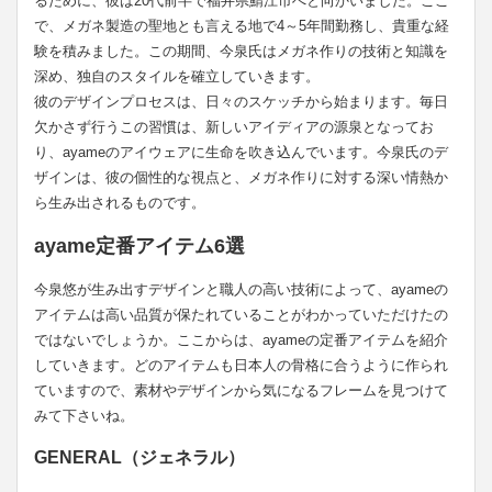
るために、彼は20代前半で福井県鯖江市へと向かいました。ここ
で、メガネ製造の聖地とも言える地で4～5年間勤務し、貴重な経
験を積みました。この期間、今泉氏はメガネ作りの技術と知識を
深め、独自のスタイルを確立していきます。
彼のデザインプロセスは、日々のスケッチから始まります。毎日
欠かさず行うこの習慣は、新しいアイディアの源泉となってお
り、ayameのアイウェアに生命を吹き込んでいます。今泉氏のデ
ザインは、彼の個性的な視点と、メガネ作りに対する深い情熱か
ら生み出されるものです。
ayame定番アイテム6選
今泉悠が生み出すデザインと職人の高い技術によって、ayameの
アイテムは高い品質が保たれていることがわかっていただけたの
ではないでしょうか。ここからは、ayameの定番アイテムを紹介
していきます。どのアイテムも日本人の骨格に合うように作られ
ていますので、素材やデザインから気になるフレームを見つけて
みて下さいね。
GENERAL（ジェネラル）