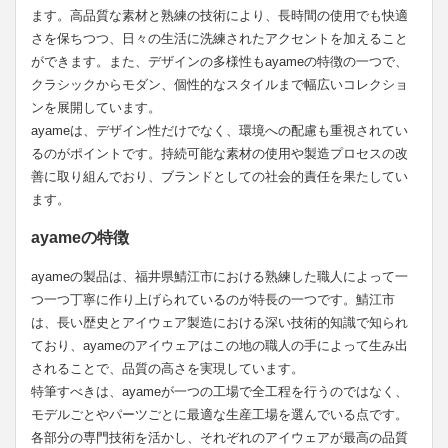
ます。高品質な素材と熟練の技術により、長時間の使用でも快適
さを保ちつつ、日々の生活に洗練されたアクセントを加えること
ができます。また、デザインの多様性もayameの特徴の一つで、
クラシックからモダン、個性的なスタイルまで幅広いコレクショ
ンを展開しています。
ayameは、デザイン性だけでなく、環境への配慮も重視されてい
るのがポイントです。持続可能な素材の使用や製造プロセスの改
善に取り組んでおり、ブランドとしての社会的責任を果たしてい
ます。
ayameの特徴
ayameの製品は、福井県鯖江市における熟練した職人によって一
つ一つ丁寧に作り上げられているのが特長の一つです。鯖江市
は、長い歴史とアイウェア製造における深い技術的知識で知られ
ており、ayameのアイウェアはこの地の職人の手によって生み出
されることで、品質の高さを実現しています。
特筆すべきは、ayameが一つの工場で全工程を行うのではなく、
モデルごとやパーツごとに最適な生産工場を選んでいる点です。
各部分の専門技術を活かし、それぞれのアイウェアが最高の品質