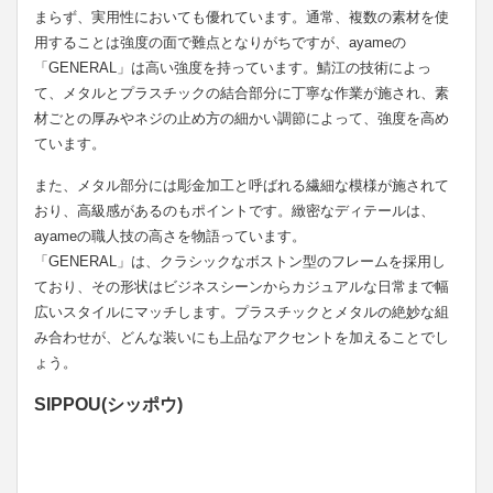
まらず、実用性においても優れています。通常、複数の素材を使
用することは強度の面で難点となりがちですが、ayameの
「GENERAL」は高い強度を持っています。鯖江の技術によっ
て、メタルとプラスチックの結合部分に丁寧な作業が施され、素
材ごとの厚みやネジの止め方の細かい調節によって、強度を高め
ています。
また、メタル部分には彫金加工と呼ばれる繊細な模様が施されて
おり、高級感があるのもポイントです。緻密なディテールは、
ayameの職人技の高さを物語っています。
「GENERAL」は、クラシックなボストン型のフレームを採用し
ており、その形状はビジネスシーンからカジュアルな日常まで幅
広いスタイルにマッチします。プラスチックとメタルの絶妙な組
み合わせが、どんな装いにも上品なアクセントを加えることでし
ょう。
SIPPOU(シッポウ)