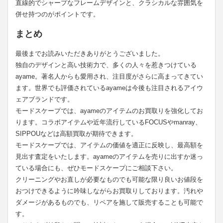
直線的でシャープなフレームデザインと、クラシカルな雰囲気を
併せ持つのがポイントです。
まとめ
最後までお読みいただきありがとうございました。
独自のデザインと高い技術力で、多くの人々を惹きつけている
ayame。著名人からも愛用され、注目度がさらに高まってきてい
ます。世界でも評価されているayameは今後も注目されるアイウ
ェアブランドです。
モードスケープでは、ayameのアイテムのお買取りを強化してお
ります。コラボアイテムや近年流行しているFOCUSやmanray、
SIPPOUなどは高額買取が期待できます。
モードスケープでは、アイテムの価値を適正に反映し、最高額を
見出す査定をいたします。ayameのアイテムを売りに出すか迷っ
ている場合にも、ぜひモードスケープにご相談下さい。
クリーニングやお直しが必要なものでも可能な限り良いお値段を
おつけできるように吟味しながらお買取りしております。汚れや
ダメージがあるものでも、リペアを施して販売することも可能で
す。