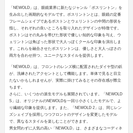
「NEWOLD」は、眼鏡業界に新たなジャンル「ボスリントン」を
生み出した画期的なモデルです。ボスリントンとは、眼鏡の定番
フレームシェイプであるボストンとウェリントンの中間の形状を
指し、それぞれの良いところを取り入れたデザインが特徴です。
ボストンはその丸みを帯びた形状で優しい知的な印象を与え、ウ
ェリントンは角ばった形状で大人っぽくクールな印象を演出しま
す。これらを融合させたボスリントンは、優しさと大人っぽさの
両方を合わせ持つ、ユニークなスタイルを提供します。
「NEWOLD」は、フロントのレンズ横に配置されたダイヤ型の鋲
が、洗練されたアクセントとして機能します。単体で見ると目立
たないかもしれませんが、実際に掛けてみるとその存在感が際立
ちます。
さらに、いくつかの派生モデルも展開されています。「NEWOLD
S」は、オリジナルのNEWOLDを一回り小さくしたモデルで、よ
り繊細な印象を提供します。また、「NEWOLD 2」は、同じレン
ズシェイプを採用しつつフロントのデザインを変更したモデル
で、異なるスタイルを楽しむことができます。
男女問わずに人気の高い「NEWOLD」は、さまざまなコーディネ