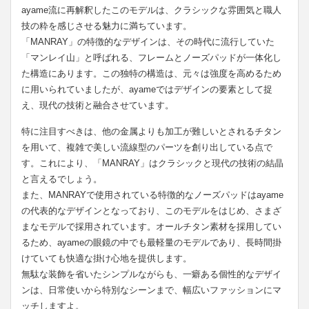
ayame流に再解釈したこのモデルは、クラシックな雰囲気と職人
技の粋を感じさせる魅力に満ちています。
「MANRAY」の特徴的なデザインは、その時代に流行していた
「マンレイ山」と呼ばれる、フレームとノーズパッドが一体化し
た構造にあります。この独特の構造は、元々は強度を高めるため
に用いられていましたが、ayameではデザインの要素として捉
え、現代の技術と融合させています。
特に注目すべきは、他の金属よりも加工が難しいとされるチタン
を用いて、複雑で美しい流線型のパーツを創り出している点で
す。これにより、「MANRAY」はクラシックと現代の技術の結晶
と言えるでしょう。
また、MANRAYで使用されている特徴的なノーズパッドはayame
の代表的なデザインとなっており、このモデルをはじめ、さまざ
まなモデルで採用されています。オールチタン素材を採用してい
るため、ayameの眼鏡の中でも最軽量のモデルであり、長時間掛
けていても快適な掛け心地を提供します。
無駄な装飾を省いたシンプルながらも、一癖ある個性的なデザイ
ンは、日常使いから特別なシーンまで、幅広いファッションにマ
ッチしますよ。