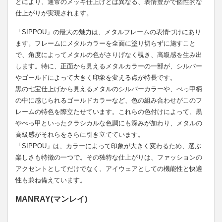
とにより、通常のメッキ仕上げとは異なる、表情豊かで個性的な
仕上がりが実現されます。
「SIPPOU」の最大の魅力は、メタルフレームの表情づけにあり
ます。フレームにメタルカラーを全面に塗り切らずに施すこと
で、角度によってメタルの色がさりげなく覗き、高級感を生み出
します。特に、正面から見えるメタルカラーの一部が、シルバー
やゴールドによって大きく印象を変える点が特長です。
黒の七宝仕上げから見えるメタルのシルバーカラーや、べっ甲柄
の中に感じられるゴールドカラーなど、色の組み合わせがこのフ
レームの特色を際立たせています。これらの色付けによって、黒
やべっ甲といったクラシカルな色調にも深みが加わり、メタルの
高級感がそれらをさらに引き立てています。
「SIPPOU」は、カラーによって印象が大きく変わるため、選ぶ
楽しさも特徴の一つで。その独特な仕上がりは、ファッションの
アクセントとしてだけでなく、アイウェアとしての機能性と快適
性も兼ね備えています。
MANRAY(マンレイ)