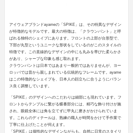
アイウェアブランドayameの「SPIKE」は、その特異なデザイン
が特徴的なモデルです。最大の特徴は、「クラウンパント」と呼
ばれる独特のシェイプにあります。フロントの上部が台形型で、
下部が丸型というユニークな形状をしているのがこのスタイルの
特徴です。この直線的なデザインの中にも丸みを帯びた柔らかさ
があり、シャープな印象も感じ取れます。
クラウンパントは日本ではあまり一般的ではありませんが、ヨー
ロッパでは昔から親しまれている伝統的なフレームです。ayame
はこの特徴的なシェイプを、日本人の顔立ちに合うようにバラン
ス良く調整しています。
「SPIKE」のデザインへのこだわりは細部にも現れています。フ
ロントからテンプルに繋がる蝶番部分には、精巧な飾り付けが施
され、眼鏡全体には角を立てずに甲丸に磨きがかけられていま
す。これらのディテールは、熟練の職人が時間をかけて手作業で
丁寧に仕上げたことが伺えます。
「SPIKE」は個性的なデザインながらも、自然に日常のスタイリ