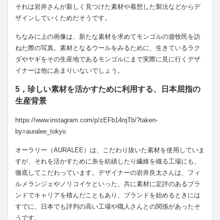
それは岩井さんが新しく見つけた素材や着想した製法などからデ
ザインしていくためだそうです。
ちなみに上の画像は、新たな素材を求めてモンゴルの遊牧民を訪
ねた際の写真。素材となるウールをみるために、生きているラク
ダやヤギをその生産地であるモンゴルにまで実際に見に行くデザ
イナーは他にあまりいないでしょう。
5，珍しい素材を活かすために利用する、日本屈指の
生産背景
https://www.instagram.com/p/zEFb14rqTb/?taken-
by=auralee_tokyo
オーラリー（AURALEE）は、こだわり抜いた素材を使用していま
すが、それを活かすために糸を紡績したり繊維を織る工場にも、
徹底してこだわっています。デザイナーの岩井良太さんは、フィ
ルメランジェやノリコイケといった、共に素材に定評のあるブラ
ンドでキャリアを積んだこともあり、ブランドを始めるときには
すでに、日本でも評判の高い工場や職人さんとの関係があったそ
うです。