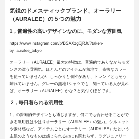
気鋭のドメスティックブランド、オーラリー
（AURALEE）の５つの魅力
1，普遍性の高いデザインなのに、モダンな雰囲気
https://www.instagram.com/p/BSAXzgCjRJt/?taken-
by=auralee_tokyo
オーラリー（AURALEE）最大の特徴は、普遍的でありながらモダ
ンさの漂う雰囲気。ほとんどのアイテムが無地で、奇抜なカラー
を使っていませんが、しっかりと個性があり、トレンドともそう
離れていません。グレーの無地Tシャツでも、知っている人が見れ
ば、オーラリー（AURALEE）かな？と気付くほどです。
2，毎日着られる汎用性
1，の普遍的デザインとも通じますが、何にでも合わせることがで
きる汎用性はやはりオーラリー（AURALEE）の魅力。シルエット
や素材感など、アイテムごとにオーラリー（AURALEE）だという
主張のようなものは感じられるのにも関わらず、ラグジュアリー