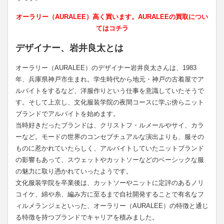
オーラリー（AURALEE）高く買います。AURALEEの買取につい
てはコチラ
デザイナー、岩井良太とは
オーラリー（AURALEE）のデザイナー岩井良太さんは、1983
年、兵庫県神戸市生まれ。学生時代から地元・神戸の古着屋でア
ルバイトをするなど、洋服作りという仕事を意識していたそうで
す。そして上京し、文化服装学院の夜間コースに学ぶ傍らニット
ブランドでアルバイトを始めます。
当時好きだったブランドは、クリストフ・ルメールやサイ、カラ
ーなど。モードの世界のコンセプチュアルな演出よりも、服その
ものに惹かれていたらしく、アルバイトしていたニットブランド
の影響もあって、スウェットやカットソーなどのベーシックな服
の魅力に取り憑かれていったようです。
文化服装学院を卒業後は、カットソーやニットに定評のあるノリ
コイケ、綿や糸、編み方に至るまで自社開発することで有名なフ
ィルメランジェといった、オーラリー（AURALEE）の特徴と通じ
る特徴を持つブランドでキャリアを積みました。