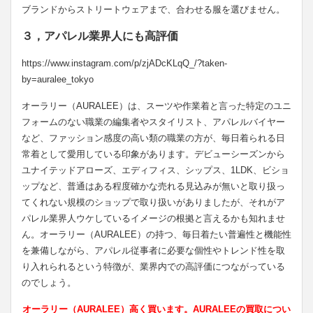
ブランドからストリートウェアまで、合わせる服を選びません。
３，アパレル業界人にも高評価
https://www.instagram.com/p/zjADcKLqQ_/?taken-
by=auralee_tokyo
オーラリー（AURALEE）は、スーツや作業着と言った特定のユニ
フォームのない職業の編集者やスタイリスト、アパレルバイヤー
など、ファッション感度の高い類の職業の方が、毎日着られる日
常着として愛用している印象があります。デビューシーズンから
ユナイテッドアローズ、エディフィス、シップス、1LDK、ビショ
ップなど、普通はある程度確かな売れる見込みが無いと取り扱っ
てくれない規模のショップで取り扱いがありましたが、それがア
パレル業界人ウケしているイメージの根拠と言えるかも知れませ
ん。オーラリー（AURALEE）の持つ、毎日着たい普遍性と機能性
を兼備しながら、アパレル従事者に必要な個性やトレンド性を取
り入れられるという特徴が、業界内での高評価につながっている
のでしょう。
オーラリー（AURALEE）高く買います。AURALEEの買取につい