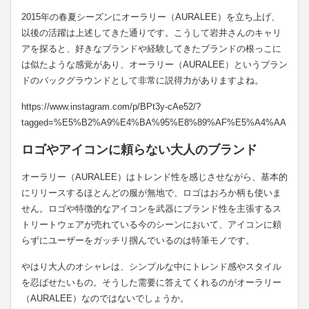
2015年の春夏シーズンにオーラリー（AURALEE）を立ち上げ、
以後の活躍は上述してきた通りです。こうして岩井さんのキャリ
アを探ると、好きなブランドや経験してきたブランドの根っこに
は似たような感覚があり、オーラリー（AURALEE）というブラン
ドのバックグラウンドとして非常に説得力がありますよね。
https://www.instagram.com/p/BPt3y-cAe52/?
tagged=%E5%B2%A9%E4%BA%95%E8%89%AF%E5%A4%AA
ロゴやアイコンに頼らない大人のブランド
オーラリー（AURALEE）はトレンド性を感じさせながら、基本的
にリリースするほとんどの服が無地で、ロゴはおろか柄も使いま
せん。ロゴや特徴的なアイコンを武器にブランド性を主張するス
トリートウェアが売れている今のシーンにおいて、アイコンに頼
らずにユーザーをガッチリ掴んでいるのは特筆モノです。
やはり大人のオシャレは、シンプルな中にトレンド感やスタイル
を忍ばせたいもの。そうした需要に答えてくれるのがオーラリー
（AURALEE）なのではないでしょうか。