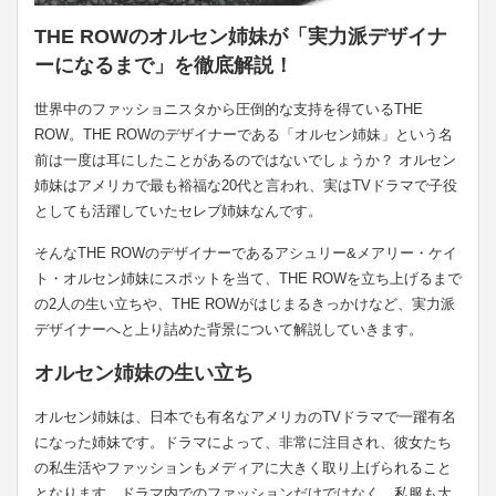
THE ROWのオルセン姉妹が「実力派デザイナ
ーになるまで」を徹底解説！
世界中のファッショニスタから圧倒的な支持を得ているTHE
ROW。THE ROWのデザイナーである「オルセン姉妹」という名
前は一度は耳にしたことがあるのではないでしょうか？ オルセン
姉妹はアメリカで最も裕福な20代と言われ、実はTVドラマで子役
としても活躍していたセレブ姉妹なんです。
そんなTHE ROWのデザイナーであるアシュリー&メアリー・ケイ
ト・オルセン姉妹にスポットを当て、THE ROWを立ち上げるまで
の2人の生い立ちや、THE ROWがはじまるきっかけなど、実力派
デザイナーへと上り詰めた背景について解説していきます。
オルセン姉妹の生い立ち
オルセン姉妹は、日本でも有名なアメリカのTVドラマで一躍有名
になった姉妹です。ドラマによって、非常に注目され、彼女たち
の私生活やファッションもメディアに大きく取り上げられること
となります。ドラマ内でのファッションだけではなく、私服も大