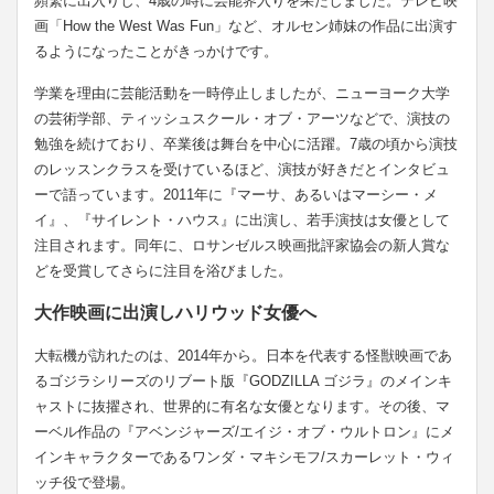
頻繁に出入りし、4歳の時に芸能界入りを果たしました。テレビ映
画「How the West Was Fun」など、オルセン姉妹の作品に出演す
るようになったことがきっかけです。
学業を理由に芸能活動を一時停止しましたが、ニューヨーク大学
の芸術学部、ティッシュスクール・オブ・アーツなどで、演技の
勉強を続けており、卒業後は舞台を中心に活躍。7歳の頃から演技
のレッスンクラスを受けているほど、演技が好きだとインタビュ
ーで語っています。2011年に『マーサ、あるいはマーシー・メ
イ』、『サイレント・ハウス』に出演し、若手演技は女優として
注目されます。同年に、ロサンゼルス映画批評家協会の新人賞な
どを受賞してさらに注目を浴びました。
大作映画に出演しハリウッド女優へ
大転機が訪れたのは、2014年から。日本を代表する怪獣映画であ
るゴジラシリーズのリブート版『GODZILLA ゴジラ』のメインキ
ャストに抜擢され、世界的に有名な女優となります。その後、マ
ーベル作品の『アベンジャーズ/エイジ・オブ・ウルトロン』にメ
インキャラクターであるワンダ・マキシモフ/スカーレット・ウィ
ッチ役で登場。