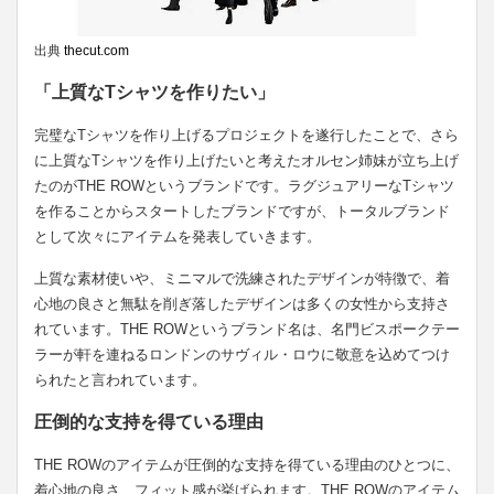
出典
thecut.com
「上質なTシャツを作りたい」
完璧なTシャツを作り上げるプロジェクトを遂行したことで、さら
に上質なTシャツを作り上げたいと考えたオルセン姉妹が立ち上げ
たのがTHE ROWというブランドです。ラグジュアリーなTシャツ
を作ることからスタートしたブランドですが、トータルブランド
として次々にアイテムを発表していきます。
上質な素材使いや、ミニマルで洗練されたデザインが特徴で、着
心地の良さと無駄を削ぎ落したデザインは多くの女性から支持さ
れています。THE ROWというブランド名は、名門ビスポークテー
ラーが軒を連ねるロンドンのサヴィル・ロウに敬意を込めてつけ
られたと言われています。
圧倒的な支持を得ている理由
THE ROWのアイテムが圧倒的な支持を得ている理由のひとつに、
着心地の良さ、フィット感が挙げられます。THE ROWのアイテム