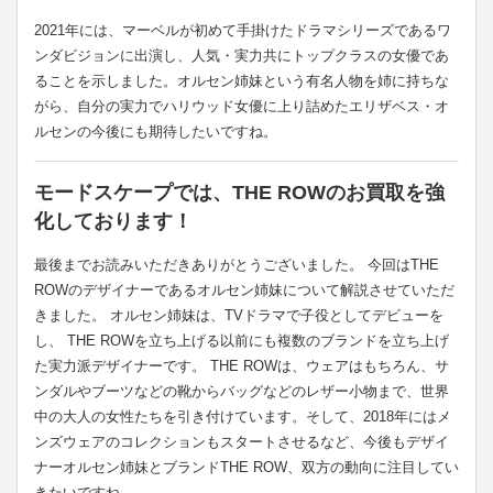
2021年には、マーベルが初めて手掛けたドラマシリーズであるワ
ンダビジョンに出演し、人気・実力共にトップクラスの女優であ
ることを示しました。オルセン姉妹という有名人物を姉に持ちな
がら、自分の実力でハリウッド女優に上り詰めたエリザベス・オ
ルセンの今後にも期待したいですね。
モードスケープでは、THE ROWのお買取を強
化しております！
最後までお読みいただきありがとうございました。 今回はTHE
ROWのデザイナーであるオルセン姉妹について解説させていただ
きました。 オルセン姉妹は、TVドラマで子役としてデビューを
し、 THE ROWを立ち上げる以前にも複数のブランドを立ち上げ
た実力派デザイナーです。 THE ROWは、ウェアはもちろん、サ
ンダルやブーツなどの靴からバッグなどのレザー小物まで、世界
中の大人の女性たちを引き付けています。そして、2018年にはメ
ンズウェアのコレクションもスタートさせるなど、今後もデザイ
ナーオルセン姉妹とブランドTHE ROW、双方の動向に注目してい
きたいですね。