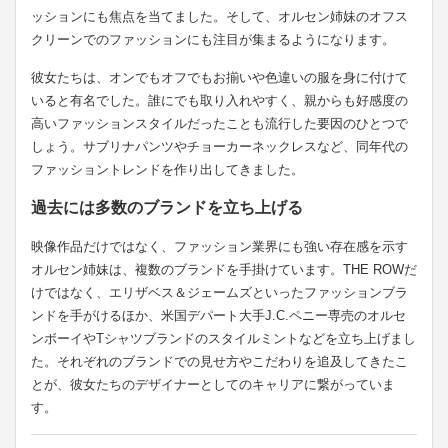
ッションにも焦点を当てました。そして、オルセン姉妹のオフス
クリーンでのファッションにも注目が集まるようになります。
彼女たちは、オンでもオフでもお揃いや色違いの服を身に付けて
いると有名でした。誰にでも取り入れやすく、親からも好感度の
高いファッションスタイルだったことも流行した要因のひとつで
しょう。サブリナパンツやチョーカーネックレスなど、同年代の
ファッショントレンドを作り出してきました。
過去には多数のブランドを立ち上げる
映像作品だけではなく、ファッション業界にも強い存在感を示す
オルセン姉妹は、複数のブランドを手掛けています。THE ROWだ
けではなく、エリザベス＆ジェームズといったファッションブラ
ンドを手がけるほか、米国デパート大手J.C.ペニー専売のオルセ
ンボーイやTシャツブランドのスタイルミントなどを立ち上げまし
た。それぞれのブランドでの見せ方やこだわりを追及してきたこ
とが、彼女たちのデザイナーとしてのキャリアに繋がっていま
す。