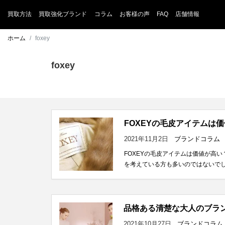
買取方法
買取強化ブランド
コラム
お客様の声
FAQ
店舗情報
ホーム
foxey
foxey
FOXEYの毛皮アイテムは
2021年11月2日
ブランドコラム
FOXEYの毛皮アイテムは価値が高
を考えている方も多いのではないでしょ
品格ある清楚な大人のブラン
2021年10月27日
ブランドコラム