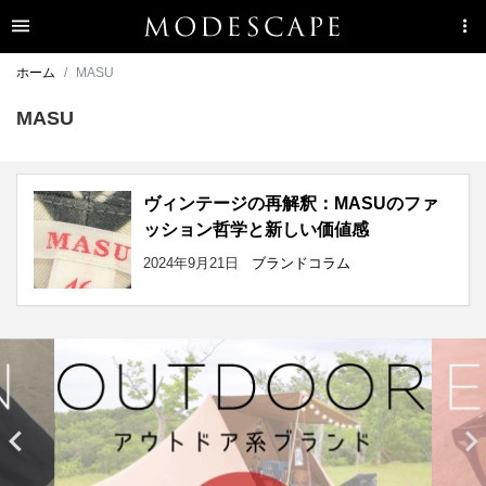
ホーム
MASU
MASU
ヴィンテージの再解釈：MASUのファ
ッション哲学と新しい価値感
2024年9月21日
ブランドコラム

