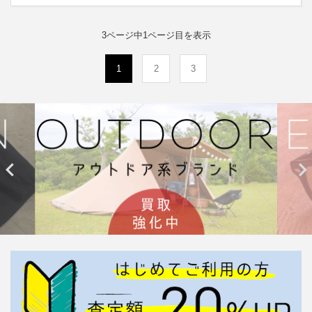
3ページ中1ページ目を表示
(current)
1
2
3

