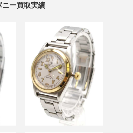
ンパニー買取実績
ルプロ
ヴァーグウォッチ 2ndVABBLE 自動巻
クオーツ
き腕時計
買取金額8,400円
詳しく見る