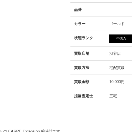
品番
カラー
ゴールド
状態ランク
中古A
買取店舗
渋谷店
買取方法
宅配買取
買取金額
10,000円
担当査定士
三宅
ARRÉ Extension 腕時計です。