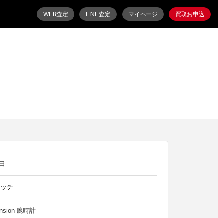
WEB査定
LINE査定
マイページ
買取お申込
7日
ォッチ
ension 腕時計