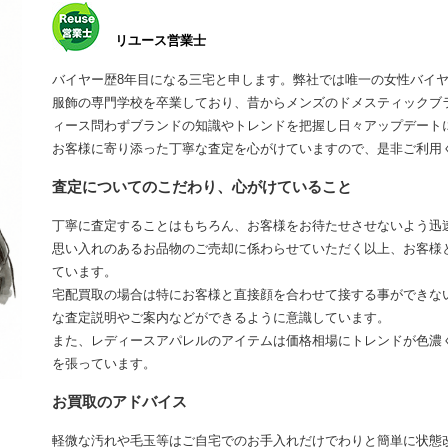
リユース営業士
バイヤー歴8年目になる三宅と申します。弊社では唯一の女性バイ
服飾の専門学校を卒業しており、昔からメンズのドメスティックブ
ィース問わずブランドの知識やトレンドを把握し日々アップデート
お客様に寄り添った丁寧な査定を心がけていますので、是非ご利用
査定についてのこだわり、心がけていること
丁寧に査定することはもちろん、お客様をお待たせさせないよう迅
思い入れのあるお品物のご売却に係わらせていただく以上、お客様
ています。
宅配買取の場合は特にお客様と直接顔を合わせて接する事ができな
な査定説明やご案内などができるように意識しています。
また、レディースアパレルのアイテムは価格相場にトレンドが色濃
を張っています。
お買取のアドバイス
軽微な汚れや毛玉等はご自宅でのお手入れだけでわりと簡単に状態