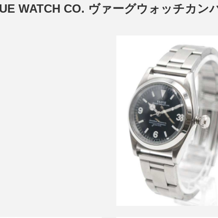
UE WATCH CO. ヴァーグウォッチカ
ウォッチ CARRÉ Extension 腕
時計
買取金額10,000円
詳しく見る
ヴァーグウォッチ × ユニバーサ
ダクツ BB EX1 STAINLESS 
式腕時計
詳しく見る