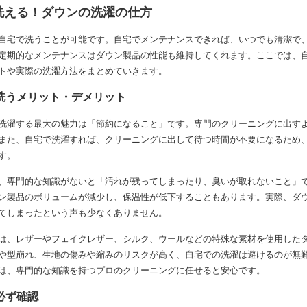
洗える！ダウンの洗濯の仕方
自宅で洗うことが可能です。自宅でメンテナンスできれば、いつでも清潔で
定期的なメンテナンスはダウン製品の性能も維持してくれます。ここでは、
トや実際の洗濯方法をまとめていきます。
洗うメリット・デメリット
洗濯する最大の魅力は「節約になること」です。専門のクリーニングに出す
また、自宅で洗濯すれば、クリーニングに出して待つ時間が不要になるため
す。
、専門的な知識がないと「汚れが残ってしまったり、臭いが取れないこと」
ン製品のボリュームが減少し、保温性が低下することもあります。実際、ダ
てしまったという声も少なくありません。
は、レザーやフェイクレザー、シルク、ウールなどの特殊な素材を使用した
や型崩れ、生地の傷みや縮みのリスクが高く、自宅での洗濯は避けるのが無
は、専門的な知識を持つプロのクリーニングに任せると安心です。
必ず確認