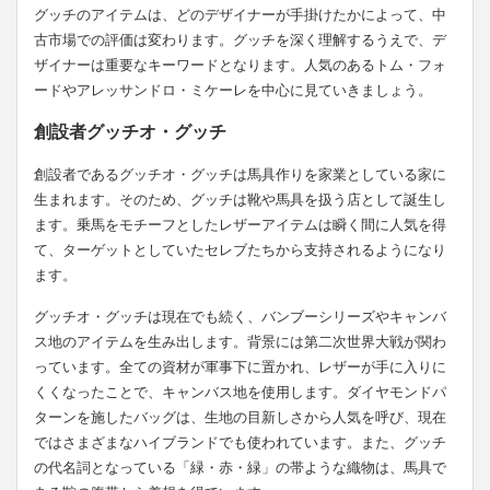
グッチのアイテムは、どのデザイナーが手掛けたかによって、中
古市場での評価は変わります。グッチを深く理解するうえで、デ
ザイナーは重要なキーワードとなります。人気のあるトム・フォ
ードやアレッサンドロ・ミケーレを中心に見ていきましょう。
創設者グッチオ・グッチ
創設者であるグッチオ・グッチは馬具作りを家業としている家に
生まれます。そのため、グッチは靴や馬具を扱う店として誕生し
ます。乗馬をモチーフとしたレザーアイテムは瞬く間に人気を得
て、ターゲットとしていたセレブたちから支持されるようになり
ます。
グッチオ・グッチは現在でも続く、バンブーシリーズやキャンバ
ス地のアイテムを生み出します。背景には第二次世界大戦が関わ
っています。全ての資材が軍事下に置かれ、レザーが手に入りに
くくなったことで、キャンバス地を使用します。ダイヤモンドパ
ターンを施したバッグは、生地の目新しさから人気を呼び、現在
ではさまざまなハイブランドでも使われています。また、グッチ
の代名詞となっている「緑・赤・緑」の帯ような織物は、馬具で