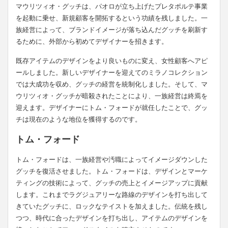
マウリツィオ・グッチは、パオロが立ち上げたプレタポルテ事業
を起動に乗せ、新規顧客を開拓するという功績を残しました。一
族経営によって、ブランドイメージが落ち込んだグッチを刷新す
るために、外部から初めてデザイナーを招きます。
既存アイテムのデザインをより良いものに変え、女性顧客へアピ
ールしました。新しいデザイナーを迎えてのミラノコレクション
では大成功を収め、グッチの経営を統制化しました。そして、マ
ウリツィオ・グッチが暗殺されたことにより、一族経営は終焉を
迎えます。デザイナーにトム・フォードが就任したことで、グッ
チは現在のような地位を獲得するのです。
トム・フォード
トム・フォードは、一族経営や汚職によってイメージダウンした
グッチを復活させました。トム・フォードは、デザインとマーケ
ティングの技術によって、グッチの売上とイメージアップに貢献
します。これまでラグジュアリーな路線のデザインを打ち出して
きていたグッチに、ロックなテイストを加えました。伝統を残し
つつ、時代に合ったデザインを打ち出し、アイテムのデザインを