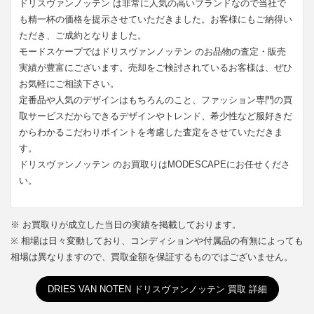
ドリスヴァンノッテン は非常に人気の高いブランドなので当社で
も精一杯の価格を提示させていただきました。お客様にもご納得い
ただき、ご成約となりました。
モードスケープではドリスヴァンノッテン のお品物の査定・販売
実績が豊富にございます。売却をご検討されているお客様は、ぜひ
お気軽にご相談下さい。
定番品や人気のデザインはもちろんのこと、ファッション専門の買
取サービスだからできるデザインやトレンド、希少性など服好きだ
からわかるこだわりポイントを考慮した査定をさせていただきま
す。
ドリスヴァンノッテン のお買取りはMODESCAPEにお任せくださ
い。
※ お買取りが成立した当日の実績を掲載しております。
※ 相場は日々変動しており、コンディションや付属品の有無によっても
相場は異なりますので、買取金額を保証するものではございません。
DRIES VAN NOTEN ドリスヴァンノッテン 買取 詳細