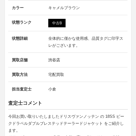
カラー
キャメルブラウン
状態ランク
中古B
状態詳細
全体的に僅かな使用感、品質タグに印字ス
レがございます。
買取店舗
渋谷店
買取方法
宅配買取
担当査定士
小倉
査定士コメント
今回お買い取りいたしましたドリスヴァンノッテン の 18SS ピー
クドラペルダブルブレステッドテーラードジャケット をご紹介し
ます。