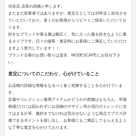
渋谷店 店長の高橋と申します。
まだまだ若輩者ではありますが、査定士としては10年近く担当させ
ていただいており、多くのお客様からリピートご指名いただいてお
ります。
好きなブランドや着る服は幅広く、気に入った服を好きなように着
るタイプです。日々の接客・査定時にお客様にご満足していただけ
ますよう努力しています！！
ブランド古着のお買い取りは是非、MODESCAPEにお任せ下さ
い。
査定についてのこだわり、心がけていること
お品物の詳細な情報をなるべく多く把握することを心がけていま
す。
定価やコレクション着用アイテムかどうかの把握はもちろん、市場
相場だけには囚われずにお品物のデザイン等が流行のトレンドに当
てはまるか等、服好きでなければ見出せないような視点でプラス評
価できるポイントを探し出し、お客様にもご満足してもらえるよう
な丁寧な査定を心がけております。