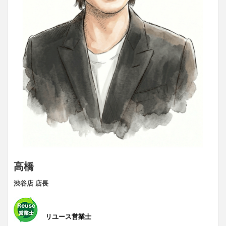
高橋
渋谷店 店長
リユース営業士