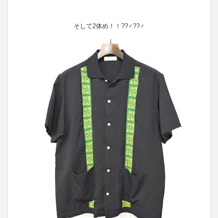
そして2体め！！??‍♂️??‍♂️