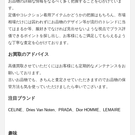
お品物の詳細な情報をなるべく多く把握することを心がけていま
す。
定価やコレクション着用アイテムかどうかの把握はもちろん、市場
相場だけには囚われずにお品物のデザイン等が流行のトレンドに当
てはまるか等、服好きでなければ見出せないような視点でプラス評
価できるポイントを探し出し、お客様にもご満足してもらえるよう
な丁寧な査定を心がけております。
お買取のアドバイス
高価買取させていただくにはお客様にも定期的なメンテナンスをお
願いしております。
古いお品物でも、きちんと査定させていただきますのでお品物の保
管方法も気を使っていただけましたら幸いでございます。
注目ブランド
CELINE
、
Dries Van Noten
、
PRADA
、
Dior HOMME
、
LEMAIRE
趣味