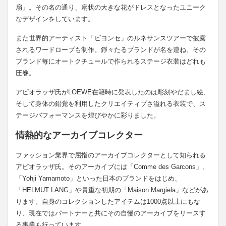
扇」。その名の通り、扇状の大きな花がドレスとなったユニーク
なデザインをしています。
また世界的アーティスト「ビヨンセ」のルネサンスツアーで披露
されるワードローブも制作。錚々たるブランドが名を連ね、その
ブランド毎にオートクチュールで作られるステージ衣装はどれも
圧巻。
アピオラッザ氏がLOEWE在籍時に発表したのは彫刻やだまし絵、
そして身体の錯覚を利用したクリエイティブさ溢れる衣装で、ス
テージパフォーマンスを煌びやかに彩りました。
情熱的なアーカイブコレクター
ファッション業界で屈指のアーカイブコレクターとして知られる
アピオラッザ氏。そのアーカイブには「Comme des Garcons」、
「Yohji Yamamoto」といった日本のブランドをはじめ、
「HELMUT LANG」や貴重な初期の「Maison Margiela」などがあ
ります。自身のコレクションしたアイテムは1000点以上にもな
り、現在ではパートナーと共にその自慢のアーカイブをリースす
る事業も行っています。