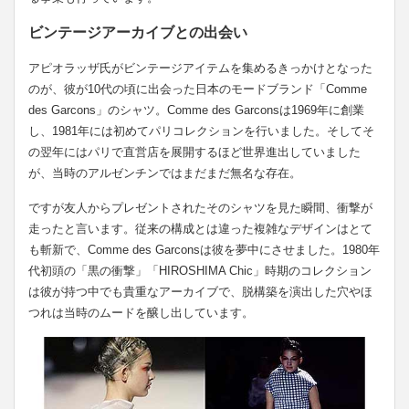
ビンテージアーカイブとの出会い
アピオラッザ氏がビンテージアイテムを集めるきっかけとなった
のが、彼が10代の頃に出会った日本のモードブランド「Comme
des Garcons」のシャツ。Comme des Garconsは1969年に創業
し、1981年には初めてパリコレクションを行いました。そしてそ
の翌年にはパリで直営店を展開するほど世界進出していました
が、当時のアルゼンチンではまだまだ無名な存在。
ですが友人からプレゼントされたそのシャツを見た瞬間、衝撃が
走ったと言います。従来の構成とは違った複雑なデザインはとて
も斬新で、Comme des Garconsは彼を夢中にさせました。1980年
代初頭の「黒の衝撃」「HIROSHIMA Chic」時期のコレクション
は彼が持つ中でも貴重なアーカイブで、脱構築を演出した穴やほ
つれは当時のムードを醸し出しています。