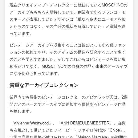
現在クリエイティブ・ディレクターに就任しているMOSCHINOの
アーカイブももちろん所持していて、創業者であるフランコ・モ
スキーノが表現していたデザインは「単なる皮肉にユーモアを加
えたものではなく、その当時の現状を解説していた」と賞賛を送
っています。
ビンテージアーカイブを収集することは彼にとってある種ファッ
ションの勉強であり、そのアイテムの構造を研究することで多く
のことを学んできました。そしてこれからはビンテージを買い集
めるだけでなく、MOSCHINOでの自身の作品が未来のアーカイブ
になる使命も担っています。
貴重なアーカイブコレクション
業界内でも屈指のビンテージコレクターのアピオラッザ氏は、2週
間ごとのペースでアーカイブに追加する価値あるビンテージ作品
を探します。
「Vivienne Westwood」、「ANN DEMEULEMEESTER」、自身
も右腕として働いていたフィービー・ファイロ時代の「Chloe」。
非常に高価な価格が付けられている「Maison Margiela」の初期作