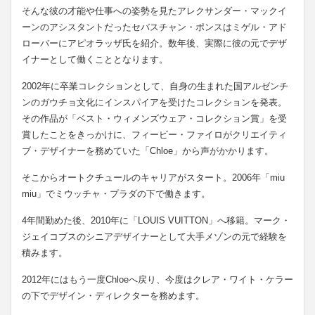
そんな彼の才能や仕事への姿勢を見たアレクサンダー・マックイ
ーンのアシスタントだったセバスチャン・ポンスはミゲル・アド
ローバーにアピオラッザ氏を紹介。数年後、実際に彼の元でデザ
イナーとして働くこととなります。
2002年に卒業コレクションとして、自身の生まれた国アルゼンチ
ンのガウチョ文化にインスパイアを受けたコレクションを発表。
その作品が「ベスト・ウィメンズウェア・コレクション賞」を受
賞したことをきっかけに、フィービー・ファイロがクリエイティ
ブ・デザイナーを務めていた「Chloe」から声がかかります。
そこからオートクチュールのキャリアがスタート。2006年「miu
miu」でミウッチャ・プラダの下で働きます。
4年間勤めた後、2010年に「LOUIS VUITTON」へ移籍。マーク・
ジェイコブスのシニアデザイナーとして大手メゾンの元で経験を
積みます。
2012年にはもう一度Chloeへ戻り、今度はクレア・ワイト・ケラー
の下でデザイン・ディレクターを務めます。