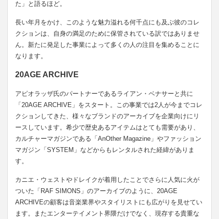
た」と語るほど。
長い年月をかけ、このような魅力溢れる何千点にも及ぶ彼のコレ
クションは、自身の満足のために保管されている訳ではありませ
ん。新たに発足した事業によって多くの人の注目を集めることに
なります。
20AGE ARCHIVE
アピオラッザ氏のパートナーであるライアン・ベナサーと共に
「20AGE ARCHIVE」をスタート。この事業では2人が今までコレ
クションしてきた、様々なブランドのアーカイブを企業向けにリ
ースしています。希少で歴史あるアイテムはとても需要があり、
カルチャーマガジンである「AnOther Magazine」やファッション
マガジン「SYSTEM」などからもレンタルされた経緯がありま
す。
カニエ・ウェストやドレイクが着用したことでさらに人気に火が
ついた「RAF SIMONS」のアーカイブのように、20AGE
ARCHIVEの顧客は音楽業界やスタイリストにも広がりを見せてい
ます。またエンターテイメント界隈だけでなく、現存する貴重な