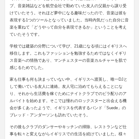
プ、音楽雑誌などを航空会社で勤めていた友人の父親から譲り受
けていたそう。それほど夢中になる趣味だったので、音楽は彼を
表現する1つのツールとなっていました。当時内気だった自分に音
楽を重ねて「どうやって自分を表現できるか」ということを考え
ていたそうです。
学校では建築の分野について学び、21歳になる頃にはイギリスへ
移住します。これもファッションを勉強するためではなくイギリ
ス音楽への情熱であり、マンチェスターの音楽カルチャーを肌で
感じるためでした。
家も仕事も何も決まっていない中、イギリスへ渡英し、唯一DJと
して働いている友人に連絡。友人宅に泊めてもらえることにな
り、それから生活費を稼ぐためにナイトクラブでのビラ配りのア
ルバイトを始めます。そこでは憧れのロックスターと出会える機
会が多くあったようで、イギリスを代表するバンド「Suede」の
ブレッド・アンダーソンも訪れていたそう。
その後もクラブのダンサーやキッチンの掃除、レストランなど仕
事を転々と変えながらイギリスでの生活を続けていました。様々