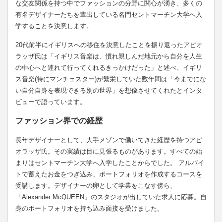
な交友関係を持つ中でファッションの分野に関心が湧き、多くの
有名デザイナーたちを輩出している名門セントマーチン大学へ入
学することを決意します。
20代前半にイギリスへの移住を決意したことを振り返ったアピオ
ラッザ氏は「イギリス音楽は、慣れ親しんだ地元から自分を人生
の中心へと連れて行ってくれるきっかけだった」と述べ、イギリ
ス音楽(特にマンチェスター)が繁栄していた数年間は「今までにな
い自分自身を表現できる別の世界」を想像させてくれたとインタ
ビューで語っています。
ファッション界での経歴
長年デザイナーとして、大手メゾンで働いてきた経歴を持つアピ
オラッザ氏。その実績は目に見張るものがあります。すべての始
まりはセントマーチン大学へ入学したことからでした。 アルバイ
トで蓄えたお金をつぎ込み、ポートフォリオを作成するコースを
受講します。デザイナーの卵として学業をこなす傍ら、
「Alexander McQUEEN」のスタジオが出していた求人に応募。自
身のポートフォリオを持ち込み面接を受けました。