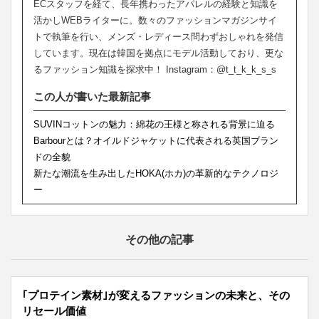
ECスタッフを経て、長年携わったアパレルの経験と知識を
活かしWEBライターに。数々のファッションマガジンサイ
トで執筆を行い、メンズ・レディース問わずおしゃれを発信
しています。現在は韓国を拠点にモデル活動しており、更な
るファッション知識を探求中！ Instagram：@t_t_k_k_s_s
この人が書いた最新記事
SUVINコットンの魅力：綿花の王様と称される背景に迫る
Barbourとは？オイルドジャケットに代表される英国ブラン
ドの全貌
新たな潮流を生み出したHOKA(ホカ)の革新的なテクノロジ
ー
その他の記事
｢プロテイン素材｣が変えるファッションの未来と、その
リセール価値