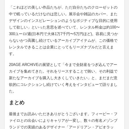
「これほどの美しい作品たちが、ただ自分たちのクローゼットの
中で眠っているだけなのは悲しい。展示会や雑誌のカバー、また
デザインのインスピレーションのようなポジティブな目的に使用
して欲しい」といった意思を述べていて、レンタル料金は約100〜
300ユーロ/週(日本円で大体1万7千円〜5万円ほど)。容易に見つか
らないかつ高騰し続けているアーカイブアイテムが、この価格で
レンタルできることは企業にとってもリーズナブルだと言えま
す。
20AGE ARCHIVEの展望として「今まで全財産をつぎ込んでアー
カイブを集めてきた。それをリースすることで賄い、その利益で
新たなアーカイブを購入し大きくしていきたい」と、まだまだ意
欲的にコレクションし続けていく考えをインタビューで語りまし
た。
まとめ
最後までお読みいただきありがとうございます。フィービー・フ
ァイロとの出会いによりキャリアが一変し、数々の有名メゾンブ
ランドでの実績のあるデザイナー「アードリアン・アピオラッ