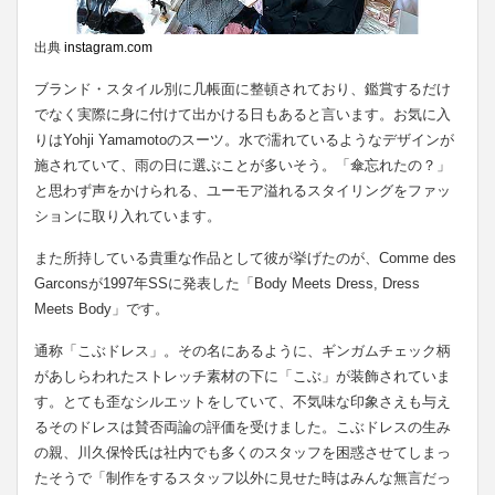
出典
instagram.com
ブランド・スタイル別に几帳面に整頓されており、鑑賞するだけ
でなく実際に身に付けて出かける日もあると言います。お気に入
りはYohji Yamamotoのスーツ。水で濡れているようなデザインが
施されていて、雨の日に選ぶことが多いそう。「傘忘れたの？」
と思わず声をかけられる、ユーモア溢れるスタイリングをファッ
ションに取り入れています。
また所持している貴重な作品として彼が挙げたのが、Comme des
Garconsが1997年SSに発表した「Body Meets Dress, Dress
Meets Body」です。
通称「こぶドレス」。その名にあるように、ギンガムチェック柄
があしらわれたストレッチ素材の下に「こぶ」が装飾されていま
す。とても歪なシルエットをしていて、不気味な印象さえも与え
るそのドレスは賛否両論の評価を受けました。こぶドレスの生み
の親、川久保怜氏は社内でも多くのスタッフを困惑させてしまっ
たそうで「制作をするスタッフ以外に見せた時はみんな無言だっ