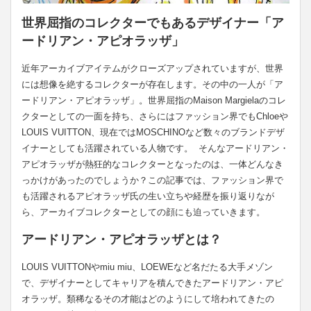
世界屈指のコレクターでもあるデザイナー「ア
ードリアン・アピオラッザ」
近年アーカイブアイテムがクローズアップされていますが、世界
には想像を絶するコレクターが存在します。その中の一人が「ア
ードリアン・アピオラッザ」。世界屈指のMaison Margielaのコレ
クターとしての一面を持ち、さらにはファッション界でもChloeや
LOUIS VUITTON、現在ではMOSCHINOなど数々のブランドデザ
イナーとしても活躍されている人物です。 そんなアードリアン・
アピオラッザが熱狂的なコレクターとなったのは、一体どんなき
っかけがあったのでしょうか？この記事では、ファッション界で
も活躍されるアピオラッザ氏の生い立ちや経歴を振り返りなが
ら、アーカイブコレクターとしての顔にも迫っていきます。
アードリアン・アピオラッザとは？
LOUIS VUITTONやmiu miu、LOEWEなど名だたる大手メゾン
で、デザイナーとしてキャリアを積んできたアードリアン・アピ
オラッザ。類稀なるその才能はどのようにして培われてきたの