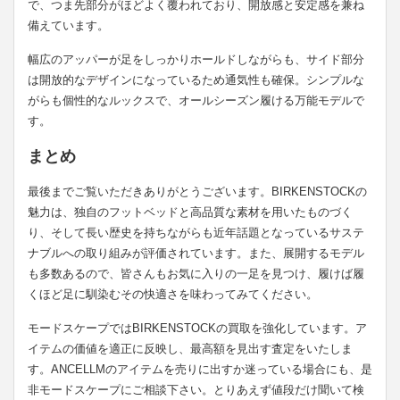
で、つま先部分がほどよく覆われており、開放感と安定感を兼ね
備えています。
幅広のアッパーが足をしっかりホールドしながらも、サイド部分
は開放的なデザインになっているため通気性も確保。シンプルな
がらも個性的なルックスで、オールシーズン履ける万能モデルで
す。
まとめ
最後までご覧いただきありがとうございます。BIRKENSTOCKの
魅力は、独自のフットベッドと高品質な素材を用いたものづく
り、そして長い歴史を持ちながらも近年話題となっているサステ
ナブルへの取り組みが評価されています。また、展開するモデル
も多数あるので、皆さんもお気に入りの一足を見つけ、履けば履
くほど足に馴染むその快適さを味わってみてください。
モードスケープではBIRKENSTOCKの買取を強化しています。ア
イテムの価値を適正に反映し、最高額を見出す査定をいたしま
す。ANCELLMのアイテムを売りに出すか迷っている場合にも、是
非モードスケープにご相談下さい。とりあえず値段だけ聞いて検