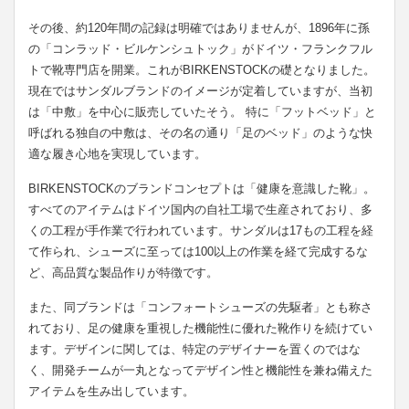
その後、約120年間の記録は明確ではありませんが、1896年に孫
の「コンラッド・ビルケンシュトック」がドイツ・フランクフル
トで靴専門店を開業。これがBIRKENSTOCKの礎となりました。
現在ではサンダルブランドのイメージが定着していますが、当初
は「中敷」を中心に販売していたそう。 特に「フットベッド」と
呼ばれる独自の中敷は、その名の通り「足のベッド」のような快
適な履き心地を実現しています。
BIRKENSTOCKのブランドコンセプトは「健康を意識した靴」。
すべてのアイテムはドイツ国内の自社工場で生産されており、多
くの工程が手作業で行われています。サンダルは17もの工程を経
て作られ、シューズに至っては100以上の作業を経て完成するな
ど、高品質な製品作りが特徴です。
また、同ブランドは「コンフォートシューズの先駆者」とも称さ
れており、足の健康を重視した機能性に優れた靴作りを続けてい
ます。デザインに関しては、特定のデザイナーを置くのではな
く、開発チームが一丸となってデザイン性と機能性を兼ね備えた
アイテムを生み出しています。