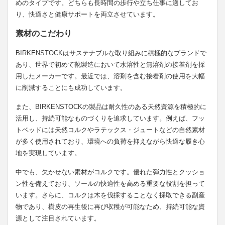
めのタイプです。どちらも長時間の歩行や立ち仕事に適してお
り、快適さと健康サポートを両立させています。
素材のこだわり
BIRKENSTOCKはサステナブルな取り組みに積極的なブランドで
あり、世界で初めて靴製造において水溶性と無溶剤の接着剤を採
用したメーカーです。最近では、溶剤を含む接着剤の使用を大幅
に削減することにも成功しています。
また、BIRKENSTOCKの製品は耐久性のある天然資源を積極的に
活用し、持続可能なものづくりを追求しています。例えば、フッ
トベッドには天然コルクやラテックス・ジュートなどの自然素材
が多く使用されており、環境への負荷を抑えながら快適な履き心
地を実現しています。
中でも、欠かせない素材がコルクです。優れた弾力性とクッショ
ン性を備えており、ソールの快適性を高める重要な役割を担って
います。さらに、コルクは木を伐採することなく採取できる副産
物であり、樹皮の再生後に再び収穫が可能なため、持続可能な資
源として注目されています。