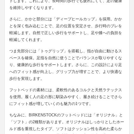
トします。これにより、長時間の歩行でも疲れにくく、足の健康
を維持しやすくなります。
さらに、かかと部分には「ディープヒールカップ」を採用。かか
とを深く包み込むことで、足の位置を安定させ、歩行時のブレを
軽減します。自然で正しい歩行をサポートし、足や膝への負担を
軽減してくれます。
つま先部分には「トゥグリップ」を搭載し、指が自由に動けるス
ペースを確保。足指を自然に使うことでバランスが取りやすくな
り、健康的な歩行をサポートします。さらに、この設計により足
へのフィット感が向上し、グリップ力が増すことで、より快適な
歩行を実現します。
フットベッドの素材には、柔軟性のあるコルクと天然ラテックス
を使用。履く人の足の形に馴染みやすく、履き続けることでさら
にフィット感が増していくのも魅力の1つです。
ちなみに、BIRKENSTOCKのフットベッドには「オリジナル」と
「ソフト」の2種類があります。オリジナルはしっかりとしたホー
ルド感を重視したタイプ、ソフトはクッション性を高めた柔らか