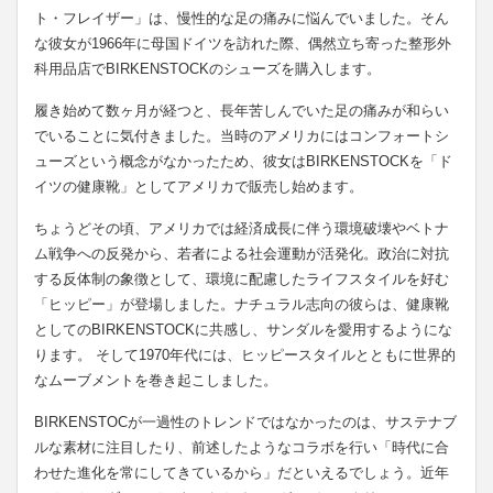
ト・フレイザー」は、慢性的な足の痛みに悩んでいました。そん
な彼女が1966年に母国ドイツを訪れた際、偶然立ち寄った整形外
科用品店でBIRKENSTOCKのシューズを購入します。
履き始めて数ヶ月が経つと、長年苦しんでいた足の痛みが和らい
でいることに気付きました。当時のアメリカにはコンフォートシ
ューズという概念がなかったため、彼女はBIRKENSTOCKを「ド
イツの健康靴」としてアメリカで販売し始めます。
ちょうどその頃、アメリカでは経済成長に伴う環境破壊やベトナ
ム戦争への反発から、若者による社会運動が活発化。政治に対抗
する反体制の象徴として、環境に配慮したライフスタイルを好む
「ヒッピー」が登場しました。ナチュラル志向の彼らは、健康靴
としてのBIRKENSTOCKに共感し、サンダルを愛用するようにな
ります。 そして1970年代には、ヒッピースタイルとともに世界的
なムーブメントを巻き起こしました。
BIRKENSTOCが一過性のトレンドではなかったのは、サステナブ
ルな素材に注目したり、前述したようなコラボを行い「時代に合
わせた進化を常にしてきているから」だといえるでしょう。近年