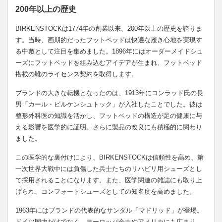
200年以上の歴史
BIRKENSTOCKは1774年の創業以来、200年以上の歴史を誇りま
す。当時、画期的だったフットベッドは快適な履き心地を実現す
る中敷として注目を集めました。1896年にはオーダーメイドシュ
ーズにフットベッドを組み込むアイデアが生まれ、フットベッド
搭載の靴のライセンス契約を取得します。
ブランドの大きな転機となったのは、1913年にコンラッド氏の長
男「カール・ビルケンシュトック」が入社したことでした。彼は
整形外科医の知識を活かし、フットベッドの構造が足の健康に与
える影響を医学的に証明。さらに製品の改良にも積極的に関わり
ました。
この医学的な裏付けにより、BIRKENSTOCKは信頼性を高め、第
一次世界大戦中には負傷した兵士たちのリハビリ用シューズとし
て採用されることになります。また、医学関連の雑誌にも取り上
げられ、コンフォートシューズとしての知名度を高めました。
1963年にはブランドの代表的なサンダル「マドリッド」が登場。
ドイツ国内だけでなく、ヨーロッパ全土やアメリカにも広まり、