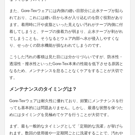
また、Gore-Texウェアには内側の縫い目部分に止水テープが貼ら
れており、これには縫い目から水が入り込むのを防ぐ役割があり
ます。着用時に汗や皮脂といった見えない汚れがテープ内側に付
着してしまうと、テープの接着力が弱まり、止水テープが剥がれ
てしまうことも。そうなるとウェア内部へ水が侵入しやすくな
り、せっかくの防水機能が損なわれてしまうのです。
こうした汚れの蓄積は見た目には分かりづらいですが、防水性・
透湿性・撥水性といったGore-Tex本来の性能を低下させる原因と
なるため、メンテナンスを怠ることなくケアをすることが大切で
す。
メンテナンスのタイミングは？
Gore-Texウェアは耐久性に優れており、頻繁にメンテナンスを行
っても基本的には問題ありません。しかし、最適な状態を保つた
めにはタイミングを見極めてケアを行うことが大切です。
まず、最も一般的なタイミングとして「定期的な洗濯」が挙げら
れます。数回の使用後や一定期間ごとに洗濯することで、汚れや