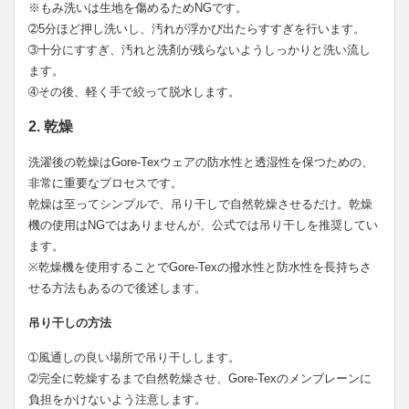
※もみ洗いは生地を傷めるためNGです。
➁5分ほど押し洗いし、汚れが浮かび出たらすすぎを行います。
➂十分にすすぎ、汚れと洗剤が残らないようしっかりと洗い流し
ます。
➃その後、軽く手で絞って脱水します。
2. 乾燥
洗濯後の乾燥はGore-Texウェアの防水性と透湿性を保つための、
非常に重要なプロセスです。
乾燥は至ってシンプルで、吊り干しで自然乾燥させるだけ。乾燥
機の使用はNGではありませんが、公式では吊り干しを推奨してい
ます。
※乾燥機を使用することでGore-Texの撥水性と防水性を長持ちさ
せる方法もあるので後述します。
吊り干しの方法
➀風通しの良い場所で吊り干しします。
➁完全に乾燥するまで自然乾燥させ、Gore-Texのメンブレーンに
負担をかけないよう注意します。