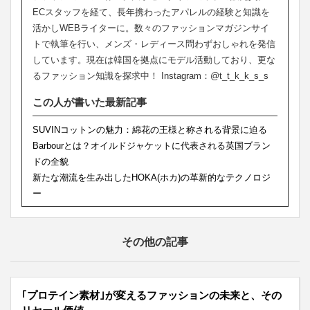
ECスタッフを経て、長年携わったアパレルの経験と知識を
活かしWEBライターに。数々のファッションマガジンサイ
トで執筆を行い、メンズ・レディース問わずおしゃれを発信
しています。現在は韓国を拠点にモデル活動しており、更な
るファッション知識を探求中！ Instagram：@t_t_k_k_s_s
この人が書いた最新記事
SUVINコットンの魅力：綿花の王様と称される背景に迫る
Barbourとは？オイルドジャケットに代表される英国ブラン
ドの全貌
新たな潮流を生み出したHOKA(ホカ)の革新的なテクノロジ
ー
その他の記事
｢プロテイン素材｣が変えるファッションの未来と、その