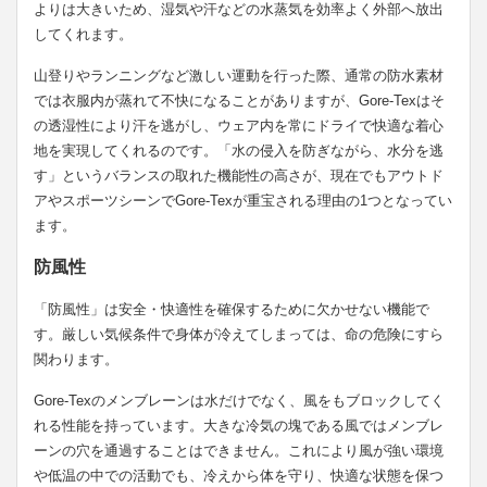
よりは大きいため、湿気や汗などの水蒸気を効率よく外部へ放出
してくれます。
山登りやランニングなど激しい運動を行った際、通常の防水素材
では衣服内が蒸れて不快になることがありますが、Gore-Texはそ
の透湿性により汗を逃がし、ウェア内を常にドライで快適な着心
地を実現してくれるのです。「水の侵入を防ぎながら、水分を逃
す」というバランスの取れた機能性の高さが、現在でもアウトド
アやスポーツシーンでGore-Texが重宝される理由の1つとなってい
ます。
防風性
「防風性」は安全・快適性を確保するために欠かせない機能で
す。厳しい気候条件で身体が冷えてしまっては、命の危険にすら
関わります。
Gore-Texのメンブレーンは水だけでなく、風をもブロックしてく
れる性能を持っています。大きな冷気の塊である風ではメンブレ
ーンの穴を通過することはできません。これにより風が強い環境
や低温の中での活動でも、冷えから体を守り、快適な状態を保つ