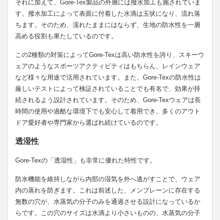
それに加えて、Gore-Tex製品の外層には撥水加工も施されていま
す。撥水加工によって表面に付着した水滴は玉状になり、流れ落
ちます。そのため、濡れたままにはならず、生地の防水性を一層
高める役割も果たしているのです。
この2種類の対策によってGore-Texは高い防水性を誇り、スキーウ
ェアのようなスポーツアクティビティはもちらん、レインウェア
など様々な用途で活用されています。また、Gore-Texの防水性は
厳しいテストによって検証されていることでも有名で、効果が持
続されるよう設計されています。そのため、Gore-Texウェアは長
時間の使用や過酷な環境下でも安心して着用でき、多くのアウト
ドア愛好者や専門家から選ばれ続けているのです。
透湿性
Gore-Texの「透湿性」も非常に優れた特性です。
防水機能を維持しながら内部の湿気を外へ逃がすことで、ウェア
内の蒸れを防ぎます。これは前述した、メンブレーンに存在する
無数の穴が、水蒸気の分子のみを通過させる設計になっているか
らです。この穴のサイズは水滴より小さいものの、水蒸気の分子