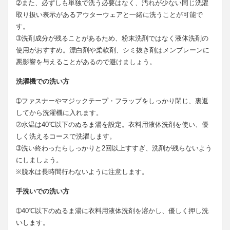
➁また、必ずしも単独で洗う必要はなく、汚れが少ない同じ洗濯
取り扱い表示があるアウターウェアと一緒に洗うことが可能で
す。
➂洗剤成分が残ることがあるため、粉末洗剤ではなく液体洗剤の
使用がおすすめ。漂白剤や柔軟剤、シミ抜き剤はメンブレーンに
悪影響を与えることがあるので避けましょう。
洗濯機での洗い方
➀ファスナーやマジックテープ・フラップをしっかり閉じ、裏返
してから洗濯機に入れます。
➁水温は40℃以下のぬるま湯を設定。衣料用液体洗剤を使い、優
しく洗えるコースで洗濯します。
➂洗い終わったらしっかりと2回以上すすぎ、洗剤が残らないよう
にしましょう。
※脱水は長時間行わないように注意します。
手洗いでの洗い方
➀40℃以下のぬるま湯に衣料用液体洗剤を溶かし、優しく押し洗
いします。