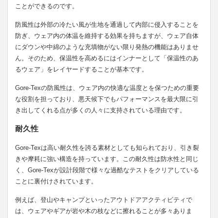
ことができるのです。
防風性は外部の冷たい風が生地を通過して内部に侵入することを
防ぎ、ウェア内の体温を維持する効果を持ちますが、ウェア自体
にダウンや中綿のような充填物がない限り発熱の機能はありませ
ん。そのため、保温性を高めるにはインナーとして「保温性のあ
るウェア」をレイヤードすることが基本です。
Gore-Texの防風性は、ウェア内の快適な温度とを保つための重要
な役割を担っており、悪天候下でもパフォーマンスを最大限に引
き出してくれる点が多くの人々に支持されている理由です。
耐久性
Gore-Texは高い耐久性を誇る素材としても知られており、引き裂
きや摩耗に強い構造を持っています。この耐久性は防水性と同じ
く、Gore-Texが設計段階で様々な過酷なテストをクリアしている
ことに裏付けされています。
例えば、登山やキャンプといったアウトドアアクティビティで
は、ウェアやギアが岩や木の枝などに擦れることが多々ありま