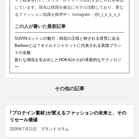
トで執筆を行い、メンズ・レディース問わずおしゃれを発信
しています。現在は韓国を拠点にモデル活動しており、更な
るファッション知識を探求中！ Instagram：@t_t_k_k_s_s
この人が書いた最新記事
SUVINコットンの魅力：綿花の王様と称される背景に迫る
Barbourとは？オイルドジャケットに代表される英国ブラン
ドの全貌
新たな潮流を生み出したHOKA(ホカ)の革新的なテクノロジ
ー
その他の記事
｢プロテイン素材｣が変えるファッションの未来と、その
リセール価値
2026年7月11日
ブランドコラム