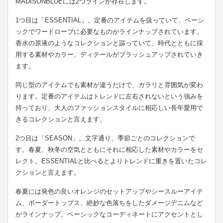
MADISONBLUEには2つラインが存在します。
1つ目は「ESSENTIAL」。定番のアイテムを扱っていて、ベーシ
ックでワードローブに必要なものがラインナップされています。
香水の原液のようなコレクションと謳っていて、時代とともに採
用する素材やカラー、ディテールがブラッシュアップされていき
ます。
同じ型のアイテムでも素材が違うだけで、ガラリと雰囲気が変わ
ります。定番のアイテムはトレンドに左右されないという強みを
持っており、大人のファッションスタイルに相応しい長年愛用で
きるコレクションと言えます。
2つ目は「SEASON」。文字通り、季節ごとのコレクションで
す。春夏、秋冬の空気とともにそれに相応した素材やカラーをセ
レクト。ESSENTIALと比べるとよりトレンドに重きを置いたコレ
クションと言えます。
春夏には発色の良いオレンジのセットアップやシースルーアイテ
ム、ボーダートップス、絶妙な色落ちをしたダメージデニムなど
がラインナップ。ベーシックなコーディネートにアクセントとし