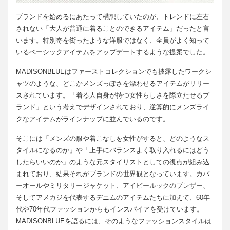
ブランドを始めるにあたって構想していたのが、トレンドに左右
されない「大人が普通に着ることのできるアイテム」だったと言
います。特別奇を衒ったような洋服ではなく、全員がよく知って
いるベーシックアイテムをアップデートするような提案でした。
MADISONBLUEはファーストコレクションでも披露したワークシ
ャツのような、どこかメンズっぽさを漂わせるアイテムがリリー
スされています。「着る人自身が持つ女性らしさを際立たせるブ
ランド」という考えでデザインされており、逆算的にメンズライ
クなアイテムがラインナップに並んでいるのです。
そこには「メンズの服や着こなしを女性がすると、どのようなス
タイルになるのか」や「上手にバランスよく取り入れるにはどう
したらいいのか」のような元スタイリストとしての視点が組み込
まれており、結果それがブランドの世界観となっています。カバ
ーオールやミリタリージャケット、アイビールックのブレザー、
そしてアメカジを代表するデニムのアイテムたちに加えて、60年
代や70年代ファッションからもインスパイアを受けています。
MADISONBLUEを語るには、そのようなファッションスタイルは