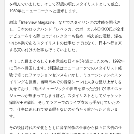
を積んでいました。そして23歳の頃にスタイリストとして独立。
1989年にニューヨークへと渡米します。
雑誌「Interview Magazine」などでスタイリングの才能を開花さ
せ、日本のロックバンド「レベッカ」のボーカルNOKKO氏が全米
デビューをする際にはディレクターも務め、精力的に活動。滞在
中は本業であるスタイリストの仕事だけではなく、日本へ行き来
する買い付けの仕事も行っていました。
そうした目まぐるしくも有意義な日々を3年過ごしたのち、1992年
に日本へ帰国します。帰国後はニューヨークでのスタイリスト経
験で培ったファッションセンスをいかし、ミュージシャンのスタ
イリングを担当。当時日本での音楽シーンは大きな盛り上がりを
見せており、2組のミュージックの担当を持っただけで1年のスケ
ジュールが埋まってしまうほど。スタイリストとしてジャケット
撮影やPV撮影、そしてツアーでのライブ衣装も手がけていたの
で、仕事に追われて寝る暇もないのが当たり前だったと言いま
す。
その後は時代の変化とともに音楽関係の仕事から徐々に広告の仕