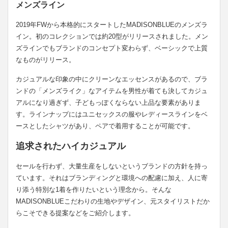
メンズライン
2019年FWから本格的にスタートしたMADISONBLUEのメンズラ
イン。初のコレクションでは約20型がリリースされました。メン
ズラインでもブランドのコンセプト変わらず、ベーシックで上質
なものがリリース。
カジュアルな印象の中にクリーンなエッセンスがあるので、ブラ
ンドの「メンズライク」なアイテムを男性が着ても決してカジュ
アルになり過ぎず、子どもっぽくならない上品な要素がありま
す。ラインナップにはユニセックスの服やレディースラインをベ
ースとしたシャツがあり、ペアで着用することが可能です。
追求されたハイカジュアル
セールを行わず、大量生産をしないというブランドの方針を持っ
ています。それはブランディングと環境への配慮に加え、人に寄
り添う特別な1着を作りたいという理念から。そんな
MADISONBLUEこだわりの生地やデザイン、元スタイリストだか
らこそできる提案などをご紹介します。