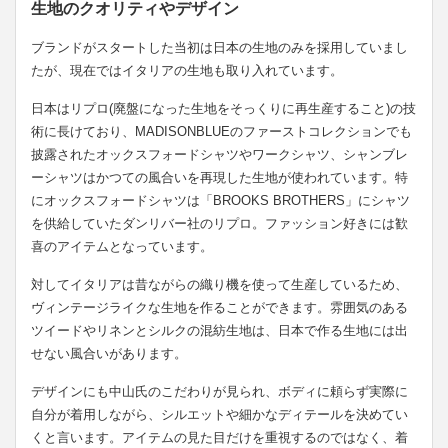
生地のクオリティやデザイン
ブランドがスタートした当初は日本の生地のみを採用していまし
たが、現在ではイタリアの生地も取り入れています。
日本はリプロ(廃盤になった生地をそっくりに再生産すること)の技
術に長けており、MADISONBLUEのファーストコレクションでも
披露されたオックスフォードシャツやワークシャツ、シャンブレ
ーシャツはかつての風合いを再現した生地が使われています。特
にオックスフォードシャツは「BROOKS BROTHERS」にシャツ
を供給していたダンリバー社のリプロ。ファッション好きには歓
喜のアイテムとなっています。
対してイタリアは昔ながらの織り機を使って生産しているため、
ヴィンテージライクな生地を作ることができます。雰囲気のある
ツイードやリネンとシルクの混紡生地は、日本で作る生地には出
せない風合いがあります。
デザインにも中山氏のこだわりが見られ、ボディに頼らず実際に
自分が着用しながら、シルエットや細かなディテールを決めてい
くと言います。アイテムの見た目だけを重視するのではなく、着