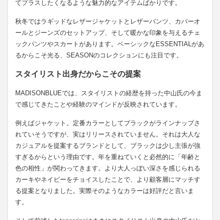
てプラスしたくなるような魅力的なアイテムばかりです。
秋冬ではラギッドなレザージャケットとレザーパンツ、カバーオ
ールとジーンズのセットアップ、そして暖かな印象を与えるチェ
ックパンツやスカートがあります。ベーシックなESSENTIALがあ
るからこそ光る、SEASONのコレクションにも注目です。
スタイリスト出身だからこその提案
MADISONBLUEでは、スタイリストの経歴を持った中山氏の今ま
で感じてきたことや経験のマインドが反映されています。
例えばジャケット。定番カラーとしてブラックがラインナップさ
れていそうですが、実はリリースされていません。それは大人な
カジュアルを提案するブランドとして、ブラックは少し主張が強
すぎるからという理由です。年を重ねていくと必然的に「年齢と
色の相性」が関わってきます。より大人っぽい深さを感じられる
カーキやネイビーをチョイスしたことで、より顧客層にマッチす
る提案となりました。実際そのようなカラーは好評だと言いま
す。