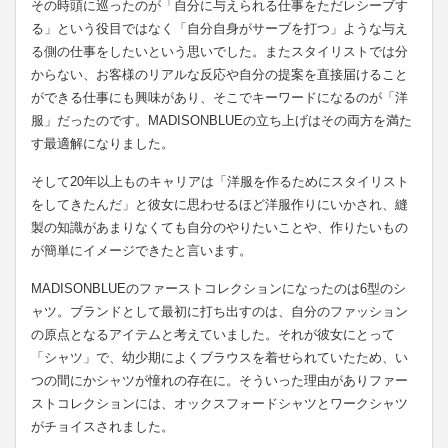
その時頭に巡ったのが「自分に与えられる仕事をただレシーブす
る」という役目ではなく「自分自身がサーブを打つ」ような与え
る側の仕事をしたいという思いでした。またスタイリストでは分
からない、お客様のリアルな反応や自分の提案を直接届けること
ができる仕事にも興味があり、そこでキーワードになるのが「洋
服」だったのです。MADISONBLUEの立ち上げはその両方を満た
す最適解になりました。
そして20年以上ものキャリアは「洋服を作るためにスタイリスト
をしてきたんだ」と彼女に思わせるほど洋服作りにいかされ、縫
製の知識があまりなくても自分のやりたいことや、作りたいもの
が簡単にイメージできたと言います。
MADISONBLUEのファーストコレクションになったのは6型のシ
ャツ。ブランドとして最初に打ち出すのは、自分のファッション
の原点となるアイテムと考えていました。それが彼女にとって
「シャツ」で、幼少期によくブラウスを着せられていたため、い
つの間にかシャツが憧れの存在に。そういった理由がありファー
ストコレクションには、オックスフォードシャツとワークシャツ
がチョイスされました。