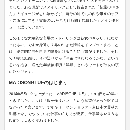
事へとシフトチェンジ。CM撮影などのスタイリストを任されてい
ました。ある撮影でスタイリングとして提案された「普通のOLさ
ん」のイメージが思い浮かばず、自分の足で丸の内や銀座のオフ
ィス街に出向き「実際のOLたちを何時間も観察した」とインタビ
ューで語っています。
このような大衆的な市場のスタイリングは彼女のキャリアになか
ったもの。ですが身近な世界の生きた情報をインプットすること
は、結果的に自分自身の幅を広げることにも繋がりました。そし
て30歳で結婚し、その辺りから「今後は何になろうかな」という
思いを抱き、迎えた40歳後半頃「洋服」というワードが彼女の頭
に浮かびます。
MADISONBLUEのはじまり
2014年SSに立ち上がった「MADISONBLUE」。中山氏が49歳の
ときでした。元々は「服を作りたい」という願望があった訳では
なかったと言います。ですがリーマンショック・東日本大震災の
影響で今までやっていた仕事の在り方が激変。仕事量もやり方も
以前とは大きく変わりました。