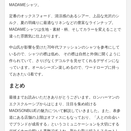
MADAMEシャツ。
定番のオックスフォード、清涼感のあるシアー、上品な光沢のシ
ルク、夏の羽織りに最適なリネンなどの豊富なラインナップ。
MADAMEシャツは生地・素材・柄、そしてカラーを変えることで
違った雰囲気に仕上がります。
中山氏が影響を受けた70年代ファッションのシャツを参考にして
いるので、シャツの襟は低め。 その襟は自然と外側に開くように
作られていて、さりげなくデコルテを見せてくれるデザインにな
っています。オールシーズン楽しめるので、ワードローブに持っ
ておきたい1着です。
まとめ
最後までお読みいただきありがとうございます。ロンハーマンの
エクスクルーシブからはじまり、注目を集め続ける
MADISONBLUEの魅力について解説していきました。また、表参
道にある店舗の上階はオフィスにもなっており、「人との出会い
でブランドが成長する」というコミュニケーションを大切にする
デザイナーの想いも素敵ですよね。新たな取り組みもスタートし