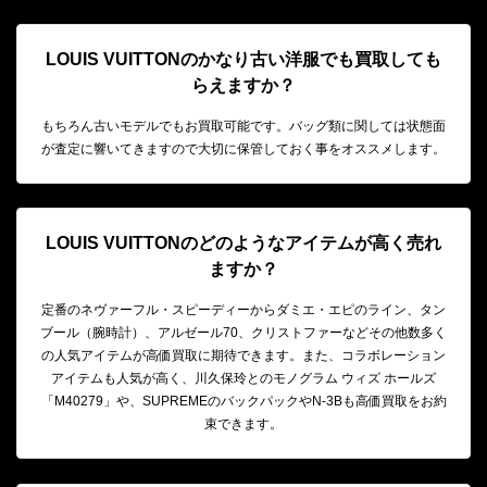
LOUIS VUITTONのかなり古い洋服でも買取しても
らえますか？
もちろん古いモデルでもお買取可能です。バッグ類に関しては状態面
が査定に響いてきますので大切に保管しておく事をオススメします。
LOUIS VUITTONのどのようなアイテムが高く売れ
ますか？
定番のネヴァーフル・スピーディーからダミエ・エピのライン、タン
ブール（腕時計）、アルゼール70、クリストファーなどその他数多く
の人気アイテムが高価買取に期待できます。また、コラボレーション
アイテムも人気が高く、川久保玲とのモノグラム ウィズ ホールズ
「M40279」や、SUPREMEのバックパックやN-3Bも高価買取をお約
束できます。