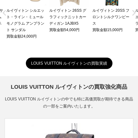


 サ
ルイヴィトン シルエッ
ルイヴィトン 26SS グ
ルイヴィトン 20SS フ
ム
ト・ライン・ミュール
ラフィックニットカー
ロントシルクワンピー
ベ
モノグラム アンプラン
ディガン 1AJBX5
ス
ト サンダル
買取金額54,000円
買取金額15,000円
買
買取金額24,000円
LOUIS VUITTON ルイヴィトンの買取実績
LOUIS VUITTON ルイヴィトンの買取強化商品
LOUIS VUITTON ルイヴィトンの中でも特に高価買取が期待できる商品
の一部をご案内いたします。