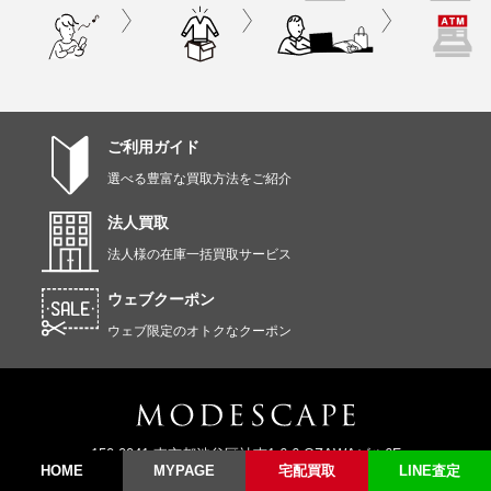
ご利用ガイド
選べる豊富な買取方法をご紹介
法人買取
法人様の在庫一括買取サービス
ウェブクーポン
ウェブ限定のオトクなクーポン
150-0041 東京都渋谷区神南1-6-6 OZAWAビル6F
HOME
MY
PAGE
宅配
買取
LINE
査定
東京都公安委員会許可 第303310708803号