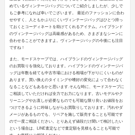
めているヴィンテージバッグについてご紹介しましたが、少しで
もご参考になれば幸いでございます。 最近のファッションに合わ
せやすく、人ともかぶりにくいヴィンテージバッグはひとつ持っ
ておくとコーディネートを助けてくれるアイテム。ハイブランド
のヴィンテージバッグは高級感があるため、さまざまなシーンに
合わせることができますよ。ヴィンテージバッグの今後にも注目
ですね！
また、モードスケープでは、ハイブランドのヴィンテージバッグ
のお買取りを強化しております。ハイブランドのヴィンテージバ
ッグは年数を経ても中古市場における相場が下がりにくいものが
あります。買い換えのタイミングや嗜好の変化によって合わなく
なることなどもあるかと思います.そんな時に、モードスケープに
ご相談していただければ全力でお力になります。古いモデルやク
リーニングやお直しが必要なものでも可能な限り良いお値段をお
つけできるように吟味しながらお買取りしております。汚れやダ
メージがあるものでも、リペアを施して販売することも可能です
ので一度ご相談ください。とりあえず値段だけ聞いて検討したい
という場合は、LINE査定などで査定額を見積もることも可能で