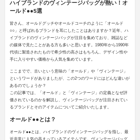
ハイブランドのヴィンテージバッグが熱い！オ
ールド●●5選
皆さん、オールドグッチやオールドコーチのように「オールド
○○」と呼ばれるブランドを耳にしたことはありますか？近年、ハ
イブランドのヴィンテージバッグが注目を集めており、雑誌など
の媒体で見たことがある方も多いと思います。1980年から1990年
代頃に製造されたもので希少性の高さはもちろん、デザイン性や
手に入りやすい価格から人気を集めています。
ここまでで、古いという意味の「オールド」や「ヴィンテージ」
というワードがありましたが、この2つのワードにはどんな違いが
あるのでしょうか？
この記事では、「オールド」と「ヴィンテージ」の定義となぜ評
価されているのかを解説し、ヴィンテージバッグが注目されてい
るブランドとそのアイテムについてご紹介いたします。
オールド●●とは？
オールド●●とは、ハイブランドのヴィンテージバッグを指し、最
近非常に人気の高まっているアイテムです。ヴィンテージバッグ