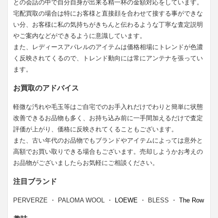
との会話の中で自分自身が出来る精一杯の金額対応をしています。
宅配買取の場合は特にお客様と直接顔を合わせて接する事ができな
い分、お客様に私の気持ちがきちんと伝わるような丁寧な査定説明
やご案内などができるように意識しています。
また、レディースアパレルのアイテムは価格相場にトレンドが色濃
く反映されてくるので、トレンド動向には常にアンテナを張ってい
ます。
お買取のアドバイス
軽微な汚れや毛玉等はご自宅でのお手入れだけでわりと簡単に状態
改善できるお品物も多く、お持ち込み前に一手間加えるだけで査定
評価が上がり、価格に反映されてくることもございます。
また、古い年代のお品物でもブランドやアイテムによっては意外と
高額でお買い取りできる場合もございます。売却しようかお考えの
お品物がございましたらお気軽にご相談ください。
注目ブランド
PERVERZE ・ PALOMA WOOL ・
LOEWE
・ BLESS ・
The Row