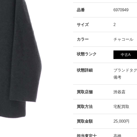
品番
6970949
サイズ
2
カラー
チャコール
状態ランク
中古A
状態詳細
ブランドタ
備考
買取店舗
渋谷店
買取方法
宅配買取
買取金額
25,000円
担当査定士
高橋