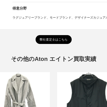
得意分野
ラグジュアリーブランド、モードブランド、デザイナーズカジュア
弊社査定士はこちら
その他のAton エイトン買取実績
エイトン 23AW TECHNO COT
トン アルパカウールベルテッドチ
PADDED VEST テクノコット
ェスターコート 6472343
ドベスト 7074642
買取金額12,000円
買取金額9,600円