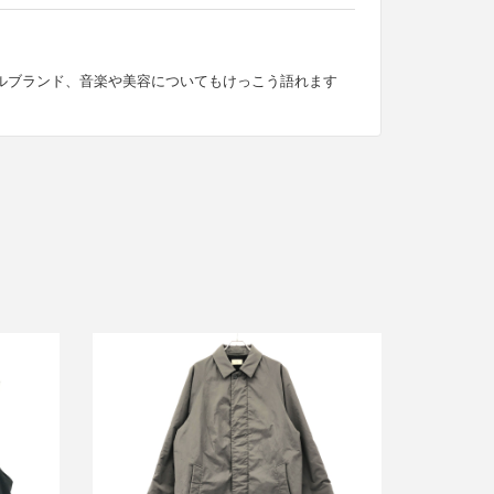
ルブランド、音楽や美容についてもけっこう語れます
TON
エイトン 23AW TECHNO COTTON
ンパテッ
PADDED COAT テクノコットン パデッ
ドコート
買取金額18,000円