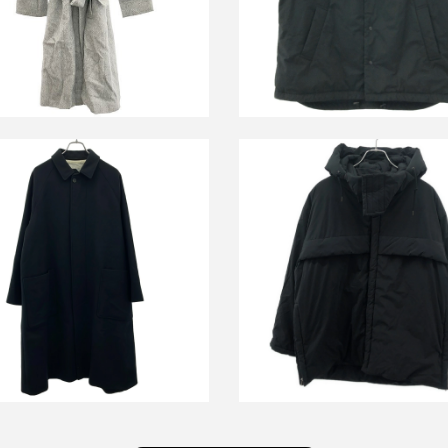
詳しく見る
詳しく見る
エイトン×エクラ 福田亜矢子別注
トン SUPER 160S DOUBLE
ドジップ中綿フードジャケッ
ONY BALMACAAN COAT バルマ
7074643
カーンコート 6971344
買取金額8,000円
詳しく見る
詳しく見る