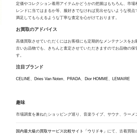
定価やコレクション着用アイテムかどうかの把握はもちろん、市場
レンドに当てはまるか等、服好きでなければ見出せないような視点
満足してもらえるような丁寧な査定を心がけております。
お買取のアドバイス
高価買取させていただくにはお客様にも定期的なメンテナンスをお
古いお品物でも、きちんと査定させていただきますのでお品物の保
す。
注目ブランド
CELINE
、
Dries Van Noten
、
PRADA
、
Dior HOMME
、
LEMAIRE
趣味
市場調査を兼ねたショッピング巡り、音楽ライブ、サウナ、ラーメン、Mr.
国内最大級の買取サービス比較サイト「ウリドキ」
にて、古着買取