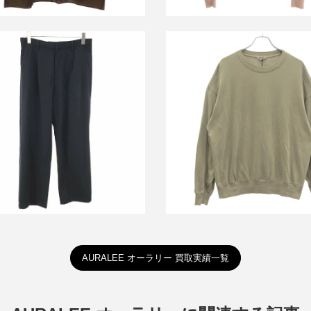
ラリー 25SS LIGHT COTTON
オーラリー 25SS SUPER HI
L VIYELLA SLACKS スラックス
GAUGE SWEAT P/O スウェッ
パンツ A25SP02KV
ナー A25SP03CU カーキ系 
買取金額13,200円
詳しく見る
詳しく見る
AURALEE オーラリー 買取実績一覧