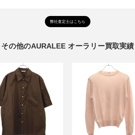
弊社査定士はこちら
その他のAURALEE オーラリー買取実績
ラリー 25SS WASHED FINX
オーラリー 26SS SUMME
EWR SHIRT ウォッシュドフィン
CASHMERE KNIT P/O サマ
イプライターシャツ A25SS03TL
ニットセーター
買取金額10,800円
買取金額14,400円
詳しく見る
詳しく見る