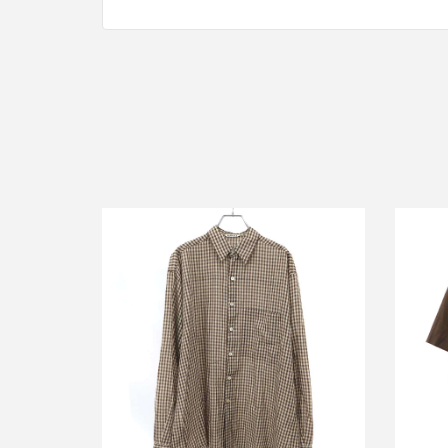
オーラリー 25SS AIRY LIGHT CHECK
オー
BIG SHIRT エアリーライトチェックビ
TYP
ッグシャツ A25SS01GC
クスタ
買取金額12,000円
詳しく見る