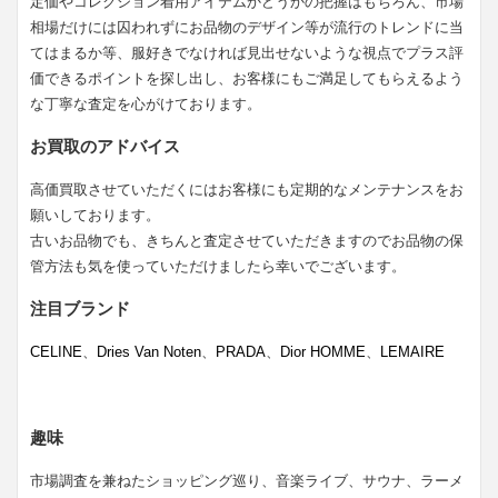
定価やコレクション着用アイテムかどうかの把握はもちろん、市場
相場だけには囚われずにお品物のデザイン等が流行のトレンドに当
てはまるか等、服好きでなければ見出せないような視点でプラス評
価できるポイントを探し出し、お客様にもご満足してもらえるよう
な丁寧な査定を心がけております。
お買取のアドバイス
高価買取させていただくにはお客様にも定期的なメンテナンスをお
願いしております。
古いお品物でも、きちんと査定させていただきますのでお品物の保
管方法も気を使っていただけましたら幸いでございます。
注目ブランド
CELINE
、
Dries Van Noten
、
PRADA
、
Dior HOMME
、
LEMAIRE
趣味
市場調査を兼ねたショッピング巡り、音楽ライブ、サウナ、ラーメ