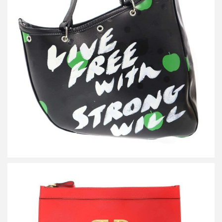
コムデギャルソン The Beatles LIVE FREE with STRONG WILL メ
ッセージ トートバッグ VZ-K250-051
買取金額36,000円
詳しく見る