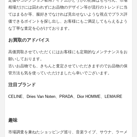
定価やコレクション着用アイテムかどうかの把握はもちろん、市場
相場だけには囚われずにお品物のデザイン等が流行のトレンドに当
てはまるか等、服好きでなければ見出せないような視点でプラス評
価できるポイントを探し出し、お客様にもご満足してもらえるよう
な丁寧な査定を心がけております。
お買取のアドバイス
高価買取させていただくにはお客様にも定期的なメンテナンスをお
願いしております。
古いお品物でも、きちんと査定させていただきますのでお品物の保
管方法も気を使っていただけましたら幸いでございます。
注目ブランド
CELINE
、
Dries Van Noten
、
PRADA
、
Dior HOMME
、
LEMAIRE
趣味
市場調査を兼ねたショッピング巡り、音楽ライブ、サウナ、ラーメ