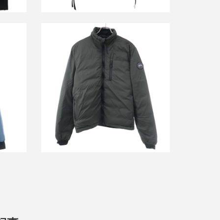
フェーバ
カナダグース Lodge Jacket Black Label
ロッジジャケット 5079MB
詳しく見る