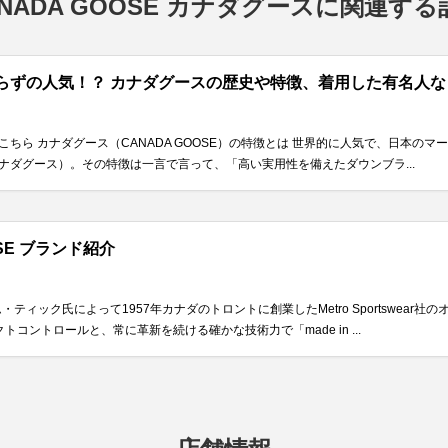
ANADA GOOSE カナダグースに関連する
知らずの人気！？ カナダグースの歴史や特徴、着用した有名人
ちら カナダグース（CANADA GOOSE）の特徴とは 世界的に人気で、日本の
E（カナダグース）。その特徴は一言で言って、「高い実用性を備えたダウンブラ...
OSE ブランド紹介
ティック氏によって1957年カナダのトロントに創業したMetro Sportswear
トコントロールと、常に革新を続ける確かな技術力で「made in ...