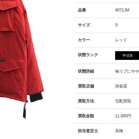
品番
4071JM
サイズ
S
カラー
レッド
状態ランク
中古B
状態詳細
袖リブにや
買取店舗
渋谷店
買取方法
宅配買取
買取金額
11,000円
担当査定士
高橋