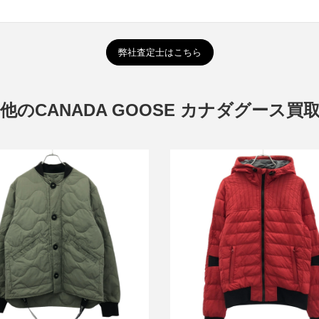
弊社査定士はこちら
他のCANADA GOOSE カナダグース買
グース Mclean Jacket マクリー
カナダグース CARBRI HOODY
ンジャケット 3595M
ジャケット 2208M
買取金額24,000円
買取金額12,000円
詳しく見る
詳しく見る