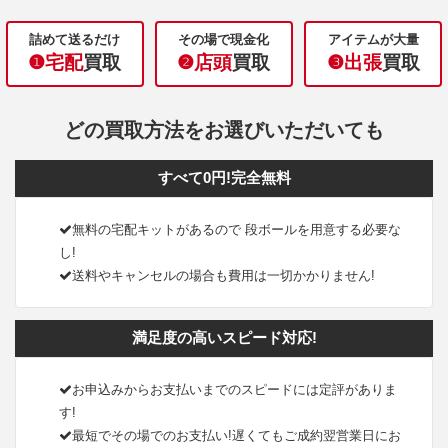
詰めて送るだけ
その場で現金化
アイテムが大量
❶宅配
買取
❷店頭
買取
❸出張
買取
どの買取方法をお選びいただいても
すべて0円!完全無料
無料の宅配キットがあるので 段ボールを用意する必要な
し!
送料やキャンセルの場合も費用は一切かかりません!
満足度の高いスピード対応!
お申込みからお支払いまでのスピードには定評がありま
す!
最短でその場でのお支払い!遅くてもご成約翌営業日にお