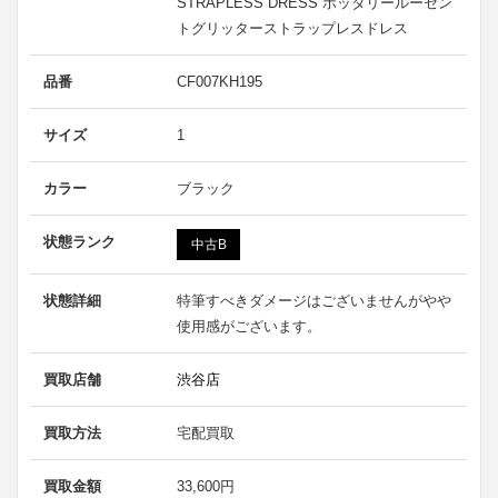
STRAPLESS DRESS ポッタリールーセン
トグリッターストラップレスドレス
品番
CF007KH195
サイズ
1
カラー
ブラック
状態ランク
中古B
状態詳細
特筆すべきダメージはございませんがやや
使用感がございます。
買取店舗
渋谷店
買取方法
宅配買取
買取金額
33,600円