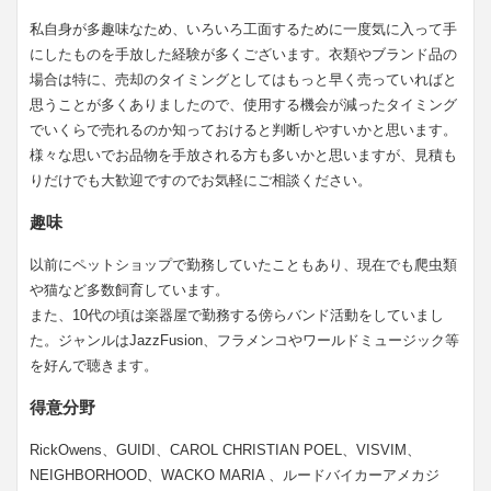
私自身が多趣味なため、いろいろ工面するために一度気に入って手
にしたものを手放した経験が多くございます。衣類やブランド品の
場合は特に、売却のタイミングとしてはもっと早く売っていればと
思うことが多くありましたので、使用する機会が減ったタイミング
でいくらで売れるのか知っておけると判断しやすいかと思います。
様々な思いでお品物を手放される方も多いかと思いますが、見積も
りだけでも大歓迎ですのでお気軽にご相談ください。
趣味
以前にペットショップで勤務していたこともあり、現在でも爬虫類
や猫など多数飼育しています。
また、10代の頃は楽器屋で勤務する傍らバンド活動をしていまし
た。ジャンルはJazzFusion、フラメンコやワールドミュージック等
を好んで聴きます。
得意分野
RickOwens、GUIDI、CAROL CHRISTIAN POEL、VISVIM、
NEIGHBORHOOD、WACKO MARIA 、ルードバイカーアメカジ