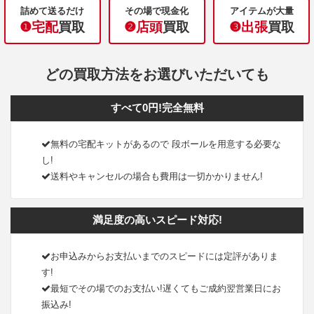
詰めて送るだけ
その場で現金化
アイテムが大量
❶宅配
買取
❷店頭
買取
❸出張
買取
どの買取方法をお選びいただいても
すべて0円!完全無料
無料の宅配キットがあるので 段ボールを用意する必要な
し!
送料やキャンセルの場合も費用は一切かかりません!
満足度の高いスピード対応!
お申込みからお支払いまでのスピードには定評がありま
す!
最短でその場でのお支払い!遅くてもご成約翌営業日にお
振込み!