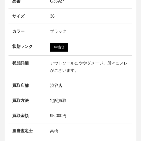
品番
G35927
サイズ
36
カラー
ブラック
状態ランク
中古B
状態詳細
アウトソールにややダメージ、所々にスレ
がございます。
買取店舗
渋谷店
買取方法
宅配買取
買取金額
95,000円
担当査定士
高橋