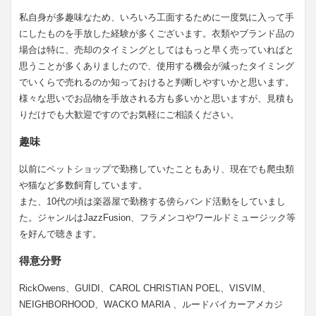
私自身が多趣味なため、いろいろ工面するために一度気に入って手
にしたものを手放した経験が多くございます。衣類やブランド品の
場合は特に、売却のタイミングとしてはもっと早く売っていればと
思うことが多くありましたので、使用する機会が減ったタイミング
でいくらで売れるのか知っておけると判断しやすいかと思います。
様々な思いでお品物を手放される方も多いかと思いますが、見積も
りだけでも大歓迎ですのでお気軽にご相談ください。
趣味
以前にペットショップで勤務していたこともあり、現在でも爬虫類
や猫など多数飼育しています。
また、10代の頃は楽器屋で勤務する傍らバンド活動をしていまし
た。ジャンルはJazzFusion、フラメンコやワールドミュージック等
を好んで聴きます。
得意分野
RickOwens、GUIDI、CAROL CHRISTIAN POEL、VISVIM、
NEIGHBORHOOD、WACKO MARIA 、ルードバイカーアメカジ