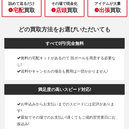
詰めて送るだけ
その場で現金化
アイテムが大量
❶宅配
買取
❷店頭
買取
❸出張
買取
どの買取方法をお選びいただいても
すべて0円!完全無料
無料の宅配キットがあるので 段ボールを用意する必要な
し!
送料やキャンセルの場合も費用は一切かかりません!
満足度の高いスピード対応!
お申込みからお支払いまでのスピードには定評がありま
す!
最短でその場でのお支払い!遅くてもご成約翌営業日にお
振込み!