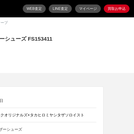
WEB査定
LINE査定
マイページ
買取お申込
ケープ
ューズ FS153411
5日
クオリジナルズ×タカヒロミヤシタザソロイスト
 レザーシューズ