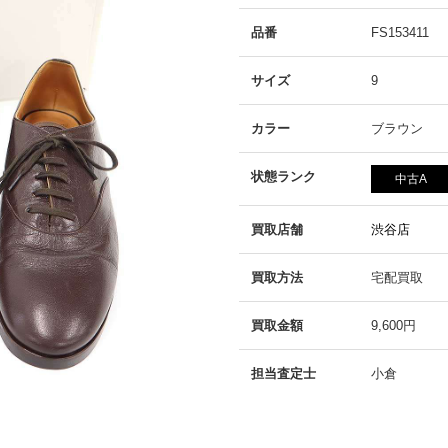
品番
FS153411
サイズ
9
カラー
ブラウン
状態ランク
中古A
買取店舗
渋谷店
買取方法
宅配買取
買取金額
9,600円
担当査定士
小倉