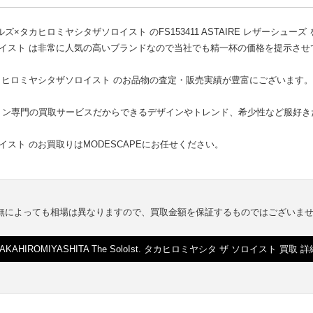
タカヒロミヤシタザソロイスト のFS153411 ASTAIRE レザーシューズ
イスト は非常に人気の高いブランドなので当社でも精一杯の価格を提示させ
カヒロミヤシタザソロイスト のお品物の査定・販売実績が豊富にございます
ョン専門の買取サービスだからできるデザインやトレンド、希少性など服好き
スト のお買取りはMODESCAPEにお任せください。
有無によっても相場は異なりますので、買取金額を保証するものではございま
TAKAHIROMIYASHITA The SoloIst. タカヒロミヤシタ ザ ソロイスト 買取 詳