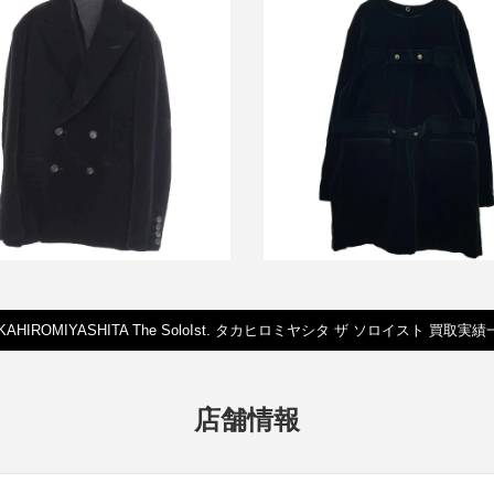
ヒロミヤシタザソロイスト 25AW
タカヒロミヤシタザソロイスト 2
クドラペルダブルブレステッドサ
ノーカラーベルテッドベロアコ
ック ベロアジャケット
sj.0027dAW20
買取金額36,000円
買取金額20,000円
詳しく見る
詳しく見る
KAHIROMIYASHITA The SoloIst. タカヒロミヤシタ ザ ソロイスト 買取実
店舗情報