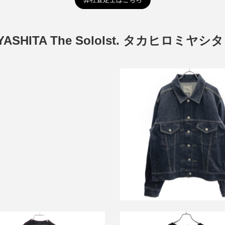
YASHITA The SoloIst. タカヒロミ
ヒロミヤシタザソロイスト 25AW
.U shirt. ポケットデザインシャツ
ss.0026AW25
タカヒロミヤシタザソロイスト 2
買取金額9,000円
tracker jacket デニムトラッ
ット
詳しく見る
詳しく見る