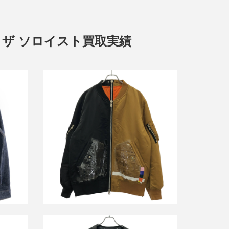
ヤシタ ザ ソロイスト買取実績
タカヒロミヤシタザソロイスト 22SS
5SS
oversized two-tone flight jacket オーバ
カージャケ
ーサイズツートーンフライトジャケッ
ト sj.0009SS22
買取金額20,400円
詳しく見る