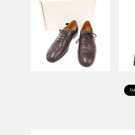
フットストックオリジナルズ×タカヒロ
タカ
ミヤシタザソロイスト ASTAIRE レザ
ピー
ーシューズ FS153411
買取金額9,600円
詳しく見る
TA