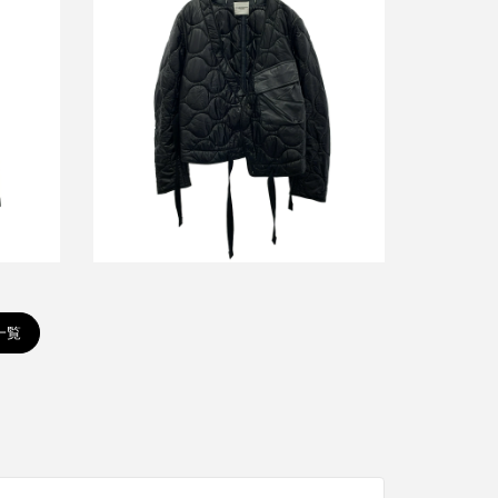
タカヒロミヤシタザソロイスト 17AW
0AW
Quilted Liner Jacket プリマロフトキル
ート
ティングライナージャケット
sj.0026AW17
買取金額13,000円
詳しく見る
績一覧