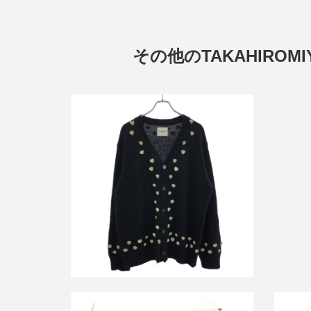
その他のTAKAHIROMI
タカ
B.D
タカヒロミヤシタザソロイスト 25AW
heart attached mohair cardigan. ハート
アタッチドモヘアカーディガン
sk.0014AW25
買取金額12,000円
詳しく見る