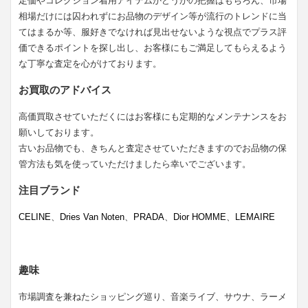
定価やコレクション着用アイテムかどうかの把握はもちろん、市場
相場だけには囚われずにお品物のデザイン等が流行のトレンドに当
てはまるか等、服好きでなければ見出せないような視点でプラス評
価できるポイントを探し出し、お客様にもご満足してもらえるよう
な丁寧な査定を心がけております。
お買取のアドバイス
高価買取させていただくにはお客様にも定期的なメンテナンスをお
願いしております。
古いお品物でも、きちんと査定させていただきますのでお品物の保
管方法も気を使っていただけましたら幸いでございます。
注目ブランド
CELINE
、
Dries Van Noten
、
PRADA
、
Dior HOMME
、
LEMAIRE
趣味
市場調査を兼ねたショッピング巡り、音楽ライブ、サウナ、ラーメ