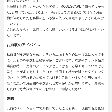
味して査定いたします。
お買取をお持ちいただいたお客様に｢MODESCAPEで売ってよかっ
た｣と思っていただけるよう、商品としての価値だけではなくお品
物に込められたお客様の想いも汲み取って査定できるように心がけ
ています。
金額のみならず、気持ちよくお取引いただけるよう誠心誠意対応い
たします。
お買取のアドバイス
私自身が多趣味なため、いろいろ工面するために一度気に入って手
にしたものを手放した経験が多くございます。衣類やブランド品の
場合は特に、売却のタイミングとしてはもっと早く売っていればと
思うことが多くありましたので、使用する機会が減ったタイミング
でいくらで売れるのか知っておけると判断しやすいかと思います。
様々な思いでお品物を手放される方も多いかと思いますが、見積も
りだけでも大歓迎ですのでお気軽にご相談ください。
趣味
以前にペットショップで勤務していたこともあり、現在でも爬虫類